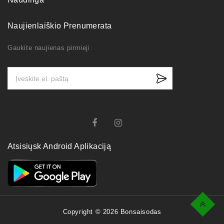
Naujienlaiškio Prenumerata
Gaukite naujienas pirmieji
Atsisiųsk Android Aplikaciją
Top
Copyright © 2026 Bonsaisodas