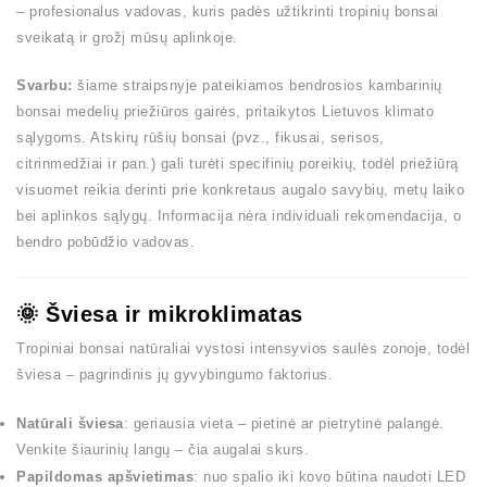
– profesionalus vadovas, kuris padės užtikrinti tropinių bonsai
sveikatą ir grožį mūsų aplinkoje.
Svarbu:
šiame straipsnyje pateikiamos bendrosios kambarinių
bonsai medelių priežiūros gairės, pritaikytos Lietuvos klimato
sąlygoms. Atskirų rūšių bonsai (pvz., fikusai, serisos,
citrinmedžiai ir pan.) gali turėti specifinių poreikių, todėl priežiūrą
visuomet reikia derinti prie konkretaus augalo savybių, metų laiko
bei aplinkos sąlygų. Informacija nėra individuali rekomendacija, o
bendro pobūdžio vadovas.
🌞 Šviesa ir mikroklimatas
Tropiniai bonsai natūraliai vystosi intensyvios saulės zonoje, todėl
šviesa – pagrindinis jų gyvybingumo faktorius.
Natūrali šviesa
: geriausia vieta – pietinė ar pietrytinė palangė.
Venkite šiaurinių langų – čia augalai skurs.
Papildomas apšvietimas
: nuo spalio iki kovo būtina naudoti LED