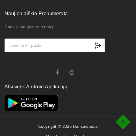
Naujienlaiškio Prenumerata
Gaukite naujienas pirmieji
Atsisiųsk Android Aplikaciją
Top
Copyright © 2026 Bonsaisodas