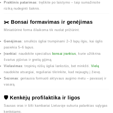
Praktinis patarimas
: tręškite po laistymo – taip sumažinsite
riziką nudeginti šaknis.
✂️ Bonsai formavimas ir genėjimas
Miniatiūrinė forma išlaikoma tik nuolat prižiūrint.
Genėjimas
: smulkūs ūgliai trumpinami 2–3 lapų ilgiu, kai ūglis
pasiekia 5–6 lapus.
Įrankiai
: naudokite specialius
bonsai įrankius
, kurie užtikrina
švarius pjūvius ir greitą gijimą.
Vielavimas
: tropinių rūšių ūgliai lankstūs, bet minkšti.
Vielą
naudokite atsargiai, reguliariai tikrinkite, kad neįaugtų į žievę.
Sezonas
: geriausia formuoti aktyvaus augimo metu – pavasarį ir
vasarą.
🛡️ Kenkėjų profilaktika ir ligos
Sausas oras ir šilti kambariai Lietuvoje sukuria palankias sąlygas
kenkėjams.