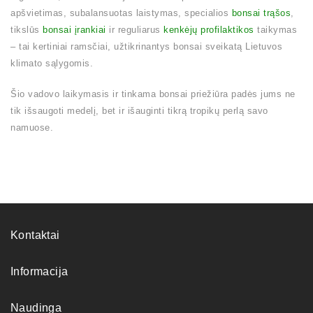
apšvietimas, subalansuotas laistymas, specialios
bonsai trąšos
,
tikslūs
bonsai įrankiai
ir reguliarus
kenkėjų profilaktikos
taikymas
– tai kertiniai ramsčiai, užtikrinantys bonsai sveikatą Lietuvos
klimato sąlygomis.
Šio vadovo laikymasis ir tinkama bonsai priežiūra padės jums ne
tik išsaugoti medelį, bet ir išauginti tikrą tropikų perlą savo
namuose.
Kontaktai
Informacija
Naudinga