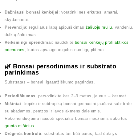
Dažniausi bonsai kenkėjai
: voratinklinės erkutės, amarai,
skydamariai.
Prevencija
: reguliarus lapų apipurškimas
žaliuoju muilu
, vandeniu,
dulkių šalinimas.
Veiksmingi sprendimai
: naudokite
bonsai kenkėjų profilaktikos
priemones
, kurios apsaugo augalus nuo ligų plitimo.
🌿 Bonsai persodinimas ir substrato
parinkimas
Substratas – bonsai ilgaamžiškumo pagrindas.
Periodiškumas
: persodinkite kas 2–3 metus, jaunus – kasmet.
Mišiniai
: tropikų ir subtropikų bonsai geriausiai jaučiasi substrate
su akadamos, pemzos ir lavos akmens dalelėmis.
Rekomenduojama naudoti specialiai bonsai medžiams sukurtus
grunto mišinius
.
Drėgmės kontrolė
: substratas turi būti purus, kad šaknys