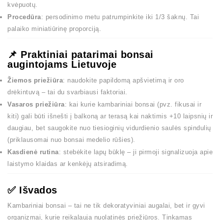
kvėpuotų.
Procedūra
: persodinimo metu patrumpinkite iki 1/3 šaknų. Tai
palaiko miniatiūrinę proporciją.
📌 Praktiniai patarimai bonsai
augintojams Lietuvoje
Žiemos priežiūra
: naudokite papildomą apšvietimą ir oro
drėkintuvą – tai du svarbiausi faktoriai.
Vasaros priežiūra
: kai kurie kambariniai bonsai (pvz. fikusai ir
kiti) gali būti išnešti į balkoną ar terasą kai naktimis +10 laipsnių ir
daugiau, bet saugokite nuo tiesioginių vidurdienio saulės spindulių
(priklausomai nuo bonsai medelio rūšies).
Kasdienė rutina
: stebėkite lapų būklę – ji pirmoji signalizuoja apie
laistymo klaidas ar kenkėjų atsiradimą.
✅ Išvados
Kambariniai bonsai – tai ne tik dekoratyviniai augalai, bet ir gyvi
organizmai, kurie reikalauja nuolatinės priežiūros. Tinkamas