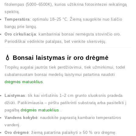
fitolempas (5000–6500K), kurios užtikrina fotosintezei reikalingą
spektrą.
Temperatūra
: optimalu 18–25 °C. Žiemą saugokite nuo šalčio
bangų prie langų.
Oro cirkuliacija
: kambariniai bonsai nemėgsta stovinčio oro.
Periodiškai vėdinkite patalpas, bet venkite skersvėjų.
💧 Bonsai laistymas ir oro drėgmė
Tropikų augalai jautrūs tiek perdžiūvimui, tiek užmirkimui, todėl
subalansuotam bonsai medelių laistymui patartina naudoti
drėgmės matuoklius
.
Laistymas
: tik kai viršutinis 1–2 cm grunto sluoksnis pradeda
džiūti. Patikimiausia – pirštu patikrinti substratą arba pasitelkti į
pagalbą
drėgmės matuoklius
.
Vandens kokybė
: naudokite paprastą kambario temperatūros
vandenį.
Oro drėgmė
: žiemą patartina palaikyti ≥ 50 % oro drėgmę.