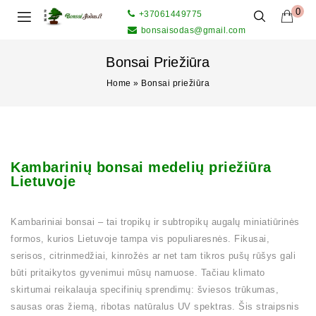
0
+37061449775
bonsaisodas@gmail.com
Bonsai Priežiūra
Home
»
Bonsai priežiūra
Kambarinių bonsai medelių priežiūra
Lietuvoje
Kambariniai bonsai – tai tropikų ir subtropikų augalų miniatiūrinės
formos, kurios Lietuvoje tampa vis populiaresnės. Fikusai,
serisos, citrinmedžiai, kinrožės ar net tam tikros pušų rūšys gali
būti pritaikytos gyvenimui mūsų namuose. Tačiau klimato
skirtumai reikalauja specifinių sprendimų: šviesos trūkumas,
sausas oras žiemą, ribotas natūralus UV spektras. Šis straipsnis