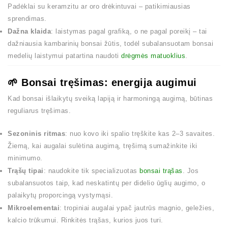
Padėklai su keramzitu ar oro drėkintuvai – patikimiausias
sprendimas.
Dažna klaida
: laistymas pagal grafiką, o ne pagal poreikį – tai
dažniausia kambarinių bonsai žūtis, todėl subalansuotam bonsai
medelių laistymui patartina naudoti
drėgmės matuoklius
.
🌱 Bonsai tręšimas: energija augimui
Kad bonsai išlaikytų sveiką lapiją ir harmoningą augimą, būtinas
reguliarus tręšimas.
Sezoninis ritmas
: nuo kovo iki spalio tręškite kas 2–3 savaites.
Žiemą, kai augalai sulėtina augimą, tręšimą sumažinkite iki
minimumo.
Trąšų tipai
: naudokite tik specializuotas
bonsai trąšas
. Jos
subalansuotos taip, kad neskatintų per didelio ūglių augimo, o
palaikytų proporcingą vystymąsi.
Mikroelementai
: tropiniai augalai ypač jautrūs magnio, geležies,
kalcio trūkumui. Rinkitės trąšas, kurios juos turi.