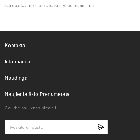
transportavimo metu atsakomybės neprisiima.
Kontaktai
Informacija
Naudinga
Naujienlaiškio Prenumerata
Gaukite naujienas pirmieji