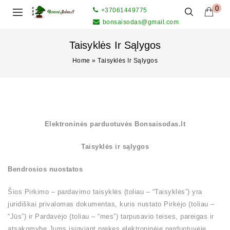
0
+37061449775
bonsaisodas@gmail.com
Taisyklės Ir Sąlygos
Home
»
Taisyklės Ir Sąlygos
Elektroninės parduotuvės Bonsaisodas.lt
Taisyklės ir sąlygos
Bendrosios nuostatos
Šios Pirkimo – pardavimo taisyklės (toliau – “Taisyklės”) yra
juridiškai privalomas dokumentas, kuris nustato Pirkėjo (toliau –
“Jūs”) ir Pardavėjo (toliau – “mes”) tarpusavio teises, pareigas ir
atsakomybę Jums įsigyjant prekes elektroninėje parduotuvėje