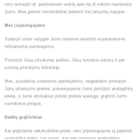
viso nutraukti el. parduotuvės veiklą apie tai iš anksto nepranešę
Jums. Mes galime vienašališkai pakeisti šių taisyklių sąlygas.
Mes įsipareigojame
Sudaryti visas sąlygas Jums tinkamai naudotis e-parduotuvės
teikiamomis paslaugomis.
Pristatyti Jūsų užsakytas prekes, Jūsų nurodytu adresu ir per
sutartą pristatymo laikotarpį.
Mes, susidarius svarbioms aplinkybėms, negalėdami pristatyti
Jūsų užsakytos prekės, įsipareigojame Jums pasiūlyti analogišką
prekę, o Jums atsisakius priimti prekės analogą, grąžinti Jums
sumokėtus pinigus.
Daiktų grąžinimas
Kai grąžinama nekokybiška prekė, mes įsipareigojame ją pakeisti
analogiška preke, tuo atveju, kai mes neturime analogiškos