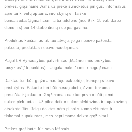
prekės, grąžiname Jums už prekę sumokėtus pinigus, informavus
apie tai klientų aptarnavimo skyrių el. laišku
bonsaisodas@gmail.com arba telefonu (nuo 9 iki 18 val. darbo
dienomis) per 14 darbo dienų nuo jos gavimo.
Produktas keičiamas tik tuo atveju, jeigu nebuvo pažeista
pakuotė, produktas nebuvo naudojamas.
Pagal LR Vyriausybės patvirtintas „Mažmeninės prekybos
taisykles“(15 punktas) – augalai nekeičiami ir negrąžinami.
Daiktas turi būti grąžinamas toje pakuotėje, kurioje jis buvo
pristatytas. Pakuotė turi būti nesugadinta, švari, tinkamai
paruošta ir įpakuota. Grąžinamas daiktas privalo būti pilnai
sukomplektuotas. Už pilną daikto sukomplektavimą ir supakavimą
atsakote Jūs. Jeigu daiktas nėra pilnai sukomplektuotas ir
tinkamai supakuotas, mes nepriimame daikto grąžinimui.
Prekes grąžinate Jūs savo lėšomis.