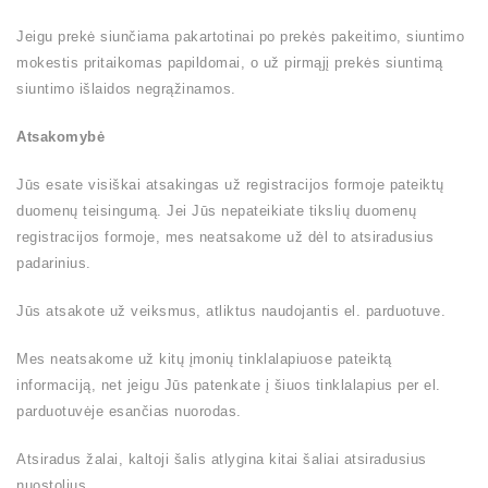
Jeigu prekė siunčiama pakartotinai po prekės pakeitimo, siuntimo
mokestis pritaikomas papildomai, o už pirmąjį prekės siuntimą
siuntimo išlaidos negrąžinamos.
Atsakomybė
Jūs esate visiškai atsakingas už registracijos formoje pateiktų
duomenų teisingumą. Jei Jūs nepateikiate tikslių duomenų
registracijos formoje, mes neatsakome už dėl to atsiradusius
padarinius.
Jūs atsakote už veiksmus, atliktus naudojantis el. parduotuve.
Mes neatsakome už kitų įmonių tinklalapiuose pateiktą
informaciją, net jeigu Jūs patenkate į šiuos tinklalapius per el.
parduotuvėje esančias nuorodas.
Atsiradus žalai, kaltoji šalis atlygina kitai šaliai atsiradusius
nuostolius.