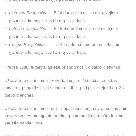
Lietuvos Respublika
– 5-14 darbo dienos po apmokėjimo
gavimo arba pagal susitarimą su pirkėju.
Latvijos Respublika –
5-16 darbo dienos po apmokėjimo
gavimo arba pagal susitarimą su pirkėju.
Estijos Respublika –
5-18 darbo dienos po apmokėjimo
gavimo arba pagal susitarimą su pirkėju.
Prekės Jūsų nurodytu adresu pristatomos tik darbo dienomis.
Užsakius bonsai medelį ketvirtadienį jis išsiunčiamas kitos
savaitės pirmadienį tad siuntimo laikas pailgėja dvejomis ( 2 )
darbo dienomis.
Užsakius bonsai medelius Į Estiją trečiadienį jie yra išsiunčiami
kitos savaitės pirmąją darbo dieną, kad medžiai nebūtų laikomi
kurjerio sandėliuose.