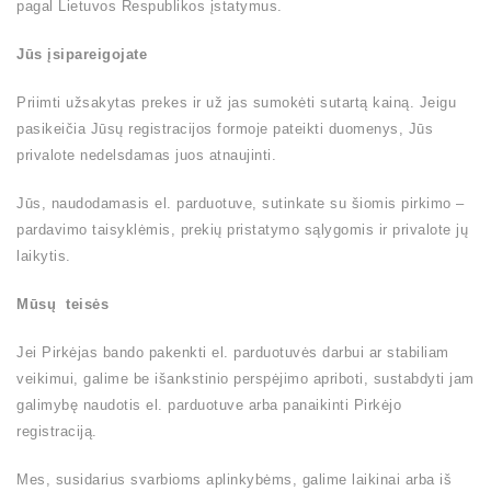
pagal Lietuvos Respublikos įstatymus.
Jūs įsipareigojate
Priimti užsakytas prekes ir už jas sumokėti sutartą kainą. Jeigu
pasikeičia Jūsų registracijos formoje pateikti duomenys, Jūs
privalote nedelsdamas juos atnaujinti.
Jūs, naudodamasis el. parduotuve, sutinkate su šiomis pirkimo –
pardavimo taisyklėmis, prekių pristatymo sąlygomis ir privalote jų
laikytis.
Mūsų teisės
Jei Pirkėjas bando pakenkti el. parduotuvės darbui ar stabiliam
veikimui, galime be išankstinio perspėjimo apriboti, sustabdyti jam
galimybę naudotis el. parduotuve arba panaikinti Pirkėjo
registraciją.
Mes, susidarius svarbioms aplinkybėms, galime laikinai arba iš