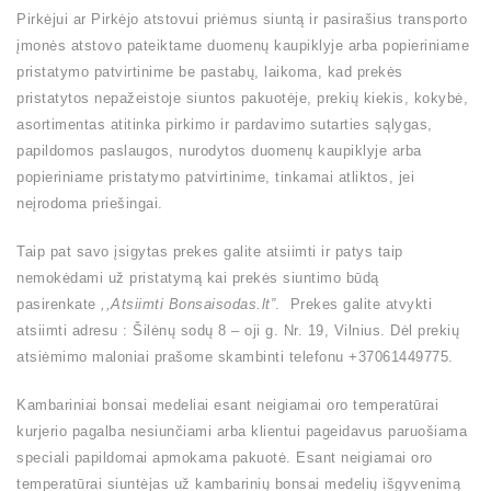
Pirkėjui ar Pirkėjo atstovui priėmus siuntą ir pasirašius transporto
įmonės atstovo pateiktame duomenų kaupiklyje arba popieriniame
pristatymo patvirtinime be pastabų, laikoma, kad prekės
pristatytos nepažeistoje siuntos pakuotėje, prekių kiekis, kokybė,
asortimentas atitinka pirkimo ir pardavimo sutarties sąlygas,
papildomos paslaugos, nurodytos duomenų kaupiklyje arba
popieriniame pristatymo patvirtinime, tinkamai atliktos, jei
neįrodoma priešingai.
Taip pat savo įsigytas prekes galite atsiimti ir patys taip
nemokėdami už pristatymą kai prekės siuntimo būdą
pasirenkate
,,Atsiimti Bonsaisodas.lt”
. Prekes galite atvykti
atsiimti adresu : Šilėnų sodų 8 – oji g. Nr. 19, Vilnius. Dėl prekių
atsiėmimo maloniai prašome skambinti telefonu +37061449775.
Kambariniai bonsai medeliai esant neigiamai oro temperatūrai
kurjerio pagalba nesiunčiami arba klientui pageidavus paruošiama
speciali papildomai apmokama pakuotė. Esant neigiamai oro
temperatūrai siuntėjas už kambarinių bonsai medelių išgyvenimą