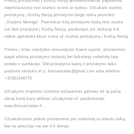
Prekių pristatymas į Kuršių Neriją apmokestinamas papildomai,
nepriklausomai nuo siuntos svorio ar sumos. Užsakant siuntos
pristatymą į Kuršių Neriją pristatymo lange reikia pasirinkti
,,Kurjeris Neringa”. Pasirinkus kitą pristatymo būdą nors siunta
turi būti pristatyta į Kuršių Neriją, pardavėjas jos neišsiųs kol
nebus apmokėta likusi suma už siuntos pristatymą į Kuršių Neriją.
Prekės į kitas valstybes nenurodytas šiame sąraše, pristatomos
pagal atskirą pristatymo mokestį bei laikotarpį suderintą tarp
pirkėjo ir pardavėjo. Dėl pristatymo kainų ir pristatymo laiko
prašome teirautis el.p. bonsaisodas@gmail.com arba telefonu
+37061449775
Užsakymo krepšelio siuntimo atšaukimas galimas tik tą pačią
dieną kurią buvo atliktas užsakymas el. parduotuvėje
www.Bonsaisodas.lt .
Užsakomosios prekės pristatomos per suderintą su klientu laiką,
bet ne anksčiau nei per 4-5 dienas.