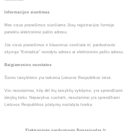
Informacijos siuntimas
Mes visus pranešimus siunčiame Jūsų registracijos formoje
pateiktu elektroninio pašto adresu.
Jūs visus pranešimus ir klausimus siunčiate el. parduotuvės
skyriuje “Kontaktai” nurodytu adresu ar elektroninio pašto adresu.
Baigiamosios nuostatos
Šioms taisyklėms yra taikoma Lietuvos Respublikos teisė.
Visi nesutarimai, kilę dėl šių taisyklių vykdymo, yra sprendžiami
derybų keliu. Nepavykus susitarti, nesutarimai yra sprendžiami
Lietuvos Respublikos įstatymų nustatyta tvarka.
Elektroninės parduotuvės Bonsaisodas.lt