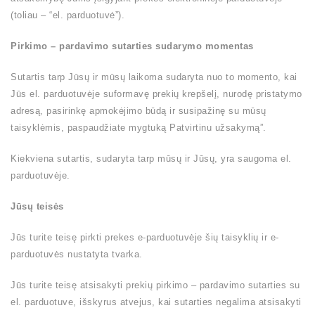
(toliau – “el. parduotuvė”).
Pirkimo – pardavimo sutarties sudarymo momentas
Sutartis tarp Jūsų ir mūsų laikoma sudaryta nuo to momento, kai
Jūs el. parduotuvėje suformavę prekių krepšelį, nurodę pristatymo
adresą, pasirinkę apmokėjimo būdą ir susipažinę su mūsų
taisyklėmis, paspaudžiate mygtuką Patvirtinu užsakymą”.
Kiekviena sutartis, sudaryta tarp mūsų ir Jūsų, yra saugoma el.
parduotuvėje.
Jūsų teisės
Jūs turite teisę pirkti prekes e-parduotuvėje šių taisyklių ir e-
parduotuvės nustatyta tvarka.
Jūs turite teisę atsisakyti prekių pirkimo – pardavimo sutarties su
el. parduotuve, išskyrus atvejus, kai sutarties negalima atsisakyti