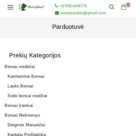
0
+37061449775
bonsaisodas@gmail.com
Parduotuvė
Prekių Kategorijos
Bonsai medeliai
Kambariniai Bonsai
Lauko Bonsai
Sodo bonsai medžiai
Bonsai Įrankiai
Bonsai Reikmenys
Drėgmės Matuokliai
Kenkėjų Profilaktika