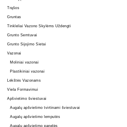
Trąšos
Gruntas
Tinkleliai Vazono Skylėms Uždengti
Grunto Semtuvai
Grunto Sijojimo Sietai
Vazonai
Moliniai vazonai
Plastikiniai vazonai
Lėkštės Vazonams
Viela Formavimui
Apšvietimo šviestuvai
Augalų apšvietimo tvirtinami šviestuvai
Augalų apšvietimo lemputės
Augalų apšvietimo panelės