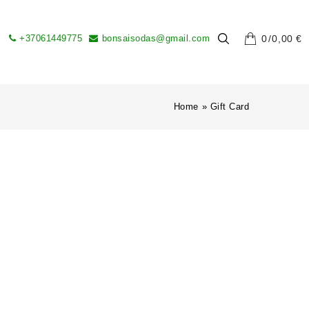
+37061449775
bonsaisodas@gmail.com
0
0,00
€
Home
»
Gift Card