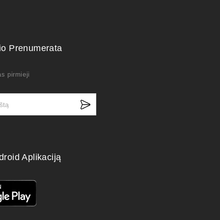
kio Prenumerata
s pirmieji
droid Aplikaciją