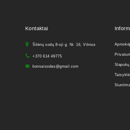
Kontaktai
Inform
Apmokė
Šilėnų sodų 8-oji g. Nr. 16, Vilnius
Privatum
+370 614 49775
Slapukų 
bonsaisodas@gmail.com
Taisyklė
Siuntim