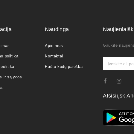
acija
Naudinga
Naujienlaiš
Gaukite naujiena
jimas
Apie mus
o politika
Kontaktai
politika
Pašto kodų paieška
s ir sąlygos
as
Atsisiųsk An