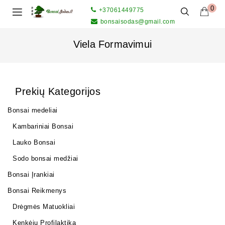
0
+37061449775
bonsaisodas@gmail.com
Viela Formavimui
Prekių Kategorijos
Bonsai medeliai
Kambariniai Bonsai
Lauko Bonsai
Sodo bonsai medžiai
Bonsai Įrankiai
Bonsai Reikmenys
Drėgmės Matuokliai
Kenkėjų Profilaktika