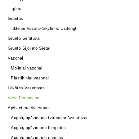
Trąšos
Gruntas
Tinkleliai Vazono Skylėms Uždengti
Grunto Semtuvai
Grunto Sijojimo Sietai
Vazonai
Moliniai vazonai
Plastikiniai vazonai
Lėkštės Vazonams
Viela Formavimui
Apšvietimo šviestuvai
Augalų apšvietimo tvirtinami šviestuvai
Augalų apšvietimo lemputės
Augalų apšvietimo panelės