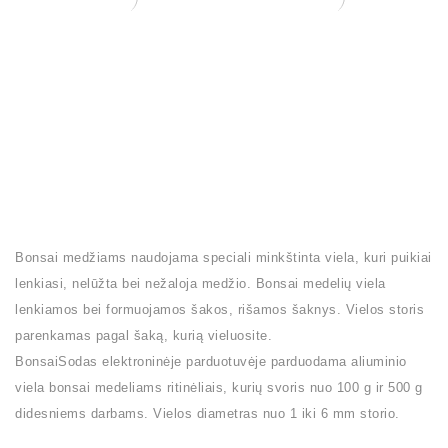
BONSAI MEDELIŲ
Bonsai medelių
FORMAVIMO VIELA 500
formavimo viela 3,0mm
GR. 2,0 MM.
500 g.
38,00
€
38,00
€
Bonsai medžiams naudojama speciali minkštinta viela, kuri puikiai
lenkiasi, nelūžta bei nežaloja medžio. Bonsai medelių viela
lenkiamos bei formuojamos šakos, rišamos šaknys. Vielos storis
parenkamas pagal šaką, kurią vieluosite.
BonsaiSodas elektroninėje parduotuvėje parduodama aliuminio
viela bonsai medeliams ritinėliais, kurių svoris nuo 100 g ir 500 g
didesniems darbams. Vielos diametras nuo 1 iki 6 mm storio.