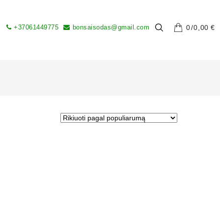
+37061449775
bonsaisodas@gmail.com
0
0,00
€