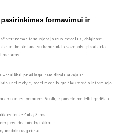
 pasirinkimas formavimui ir
pač vertinamas formuojant jaunus medelius, daiginant
i estetika siejama su keraminiais vazonais, plastikiniai
i meistras.
sa –
visiškai priešingai
tam tikrais atvejais:
riau nei molyje, todėl medelis greičiau storėja ir formuoja
ugo nuo temperatūros šuolių ir padeda medeliui greičiau
aliktas lauke šaltą žiemą.
o juos idealiais logistikai.
nų medelių auginimui.