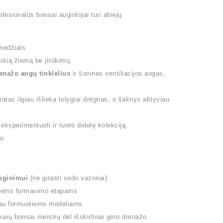
fesionalūs bonsai augintojai turi abiejų.
medžiais.
okią žiemą be įtrūkimų.
enažo angų tinklelius
ir šonines ventiliacijos angas,
tas ilgiau išlieka tolygiai drėgnas, o šaknys aktyviau
eksperimentuoti ir turėti didelę kolekciją.
o.
auginimui
(ne įprasti sodo vazonai):
isiems formavimo etapams
 jau formuotiems medeliams
rų bonsai meistrų dėl išskirtinai gero drenažo