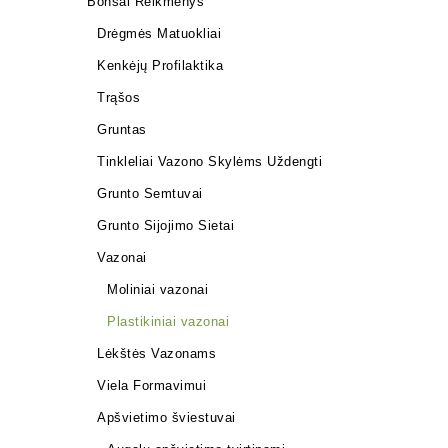
Bonsai Reikmenys
Drėgmės Matuokliai
Kenkėjų Profilaktika
Trąšos
Gruntas
KONTEINE
Tinkleliai Vazono Skylėms Uždengti
8,00
€
Grunto Semtuvai
Grunto Sijojimo Sietai
Vazonai
Moliniai vazonai
Plastikiniai vazonai
Lėkštės Vazonams
Viela Formavimui
Apšvietimo šviestuvai