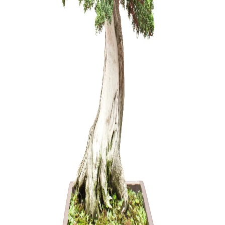
Lėkštė va
3,00
€