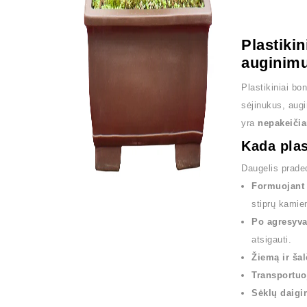
Plastiki
auginimu
Plastikiniai bo
sėjinukus, aug
yra
nepakeičia
Kada plas
Daugelis prade
Formuojant 
stiprų kamie
Po agresyva
atsigauti.
Žiemą ir šal
Transportuo
Sėklų daigi