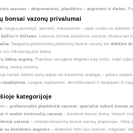
inis vazonas – eksponavimui, plastikinis – auginimui ir darbui.
Pro
ių bonsai vazonų privalumai
s.
Lengva perstatyti, pernešti, transportuoti – ypač svarbu su dideliais 
šalčiui ir dūžiams.
Lietuvos klimate plastikinis vazonas ištveria bet k
ažas.
Dauguma profesionalių plastikinių bonsai vazonų turi
didelius dr
s oro cirkuliaciją prie šaknų.
prų šaknų augimą.
Plastikas nesugeria drėgmės kaip molis, todėl substra
lkią, tankią sistemą.
ja kartais dešimt kartų pigiau nei keraminiai analogai – galima nebijoti 
s naudojimas.
Lengvai nuplaunami, dezinfekuojami ir naudojami iš nauj
 šioje kategorijoje
nte –
profesionalūs plastikiniai vazonai, specialiai sukurti bonsai 
ai ir ovalūs treniruočių vazonai
– klasikinė bonsai forma, tinkanti v
ikiniai vazonai
– imituoja keraminių bonsai vazonų proporcijas, tinka
ai su šoninėmis angomis
–
Anderson flats
tipo vazonai, mėgstami Vaka