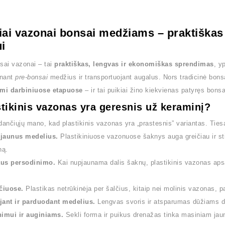
niai vazonai bonsai medžiams – praktiškas
i
nsai vazonai – tai
praktiškas, lengvas ir ekonomiškas sprendimas
, y
inant
pre-bonsai
medžius ir transportuojant augalus. Nors tradicinė bonsa
mi darbiniuose etapuose
– ir tai puikiai žino kiekvienas patyręs bonsa
tikinis vazonas yra
geresnis
už keraminį?
dančiųjų mano, kad plastikinis vazonas yra „prastesnis” variantas. Tie
jaunus medelius.
Plastikiniuose vazonuose šaknys auga greičiau ir stip
ną.
us persodinimo.
Kai nupjaunama dalis šaknų, plastikinis vazonas apsa
čiuose.
Plastikas netrūkinėja per šalčius, kitaip nei molinis vazonas, p
jant ir parduodant medelius.
Lengvas svoris ir atsparumas dūžiams dar
nimui ir auginiams.
Sekli forma ir puikus drenažas tinka masiniam jau