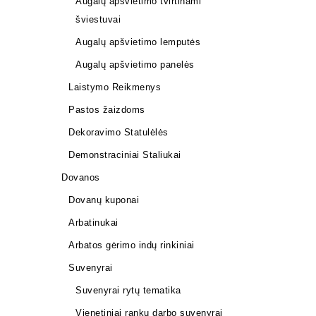
Augalų apšvietimo tvirtinami
šviestuvai
Augalų apšvietimo lemputės
Augalų apšvietimo panelės
Laistymo Reikmenys
Pastos žaizdoms
Dekoravimo Statulėlės
Demonstraciniai Staliukai
Dovanos
Dovanų kuponai
Arbatinukai
KONTEINE
Arbatos gėrimo indų rinkiniai
12,00
€
Suvenyrai
Suvenyrai rytų tematika
Vienetiniai rankų darbo suvenyrai