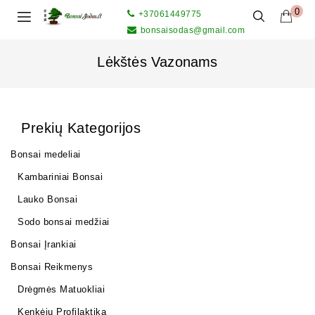
0
+37061449775
bonsaisodas@gmail.com
Lėkštės Vazonams
Prekių Kategorijos
Bonsai medeliai
Kambariniai Bonsai
Lauko Bonsai
Sodo bonsai medžiai
Bonsai Įrankiai
Bonsai Reikmenys
Drėgmės Matuokliai
Kenkėjų Profilaktika