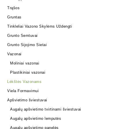
Trąšos
Gruntas
Tinkleliai Vazono Skylėms Uždengti
Grunto Semtuvai
Grunto Sijojimo Sietai
Vazonai
Moliniai vazonai
Plastikiniai vazonai
Lėkštės Vazonams
Viela Formavimui
Apšvietimo šviestuvai
Augalų apšvietimo tvirtinami šviestuvai
Augalų apšvietimo lemputės
Augalų apšvietimo panelės