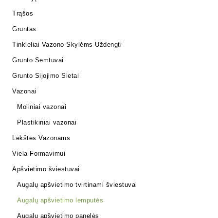
Trąšos
Gruntas
Tinkleliai Vazono Skylėms Uždengti
Grunto Semtuvai
Grunto Sijojimo Sietai
Vazonai
Moliniai vazonai
Plastikiniai vazonai
Lėkštės Vazonams
Viela Formavimui
Apšvietimo šviestuvai
Augalų apšvietimo tvirtinami šviestuvai
Augalų apšvietimo lemputės
Augalų apšvietimo panelės