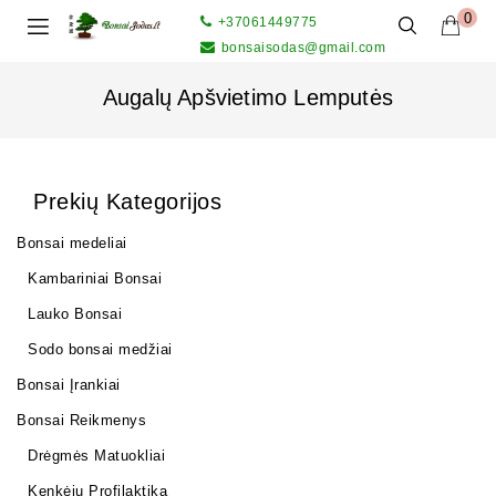
0
+37061449775
bonsaisodas@gmail.com
Augalų Apšvietimo Lemputės
Prekių Kategorijos
Bonsai medeliai
Kambariniai Bonsai
Lauko Bonsai
Sodo bonsai medžiai
Bonsai Įrankiai
Bonsai Reikmenys
Drėgmės Matuokliai
Kenkėjų Profilaktika