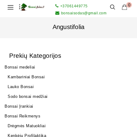
0
+37061449775
bonsaisodas@gmail.com
Angustifolia
Prekių Kategorijos
Bonsai medeliai
Kambariniai Bonsai
Lauko Bonsai
Sodo bonsai medžiai
Bonsai Įrankiai
Bonsai Reikmenys
Drėgmės Matuokliai
Kenkėjų Profilaktika