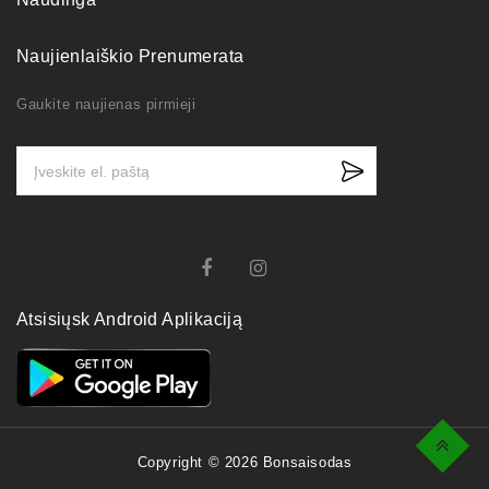
Naujienlaiškio Prenumerata
Gaukite naujienas pirmieji
Atsisiųsk Android Aplikaciją
Top
Copyright © 2026 Bonsaisodas