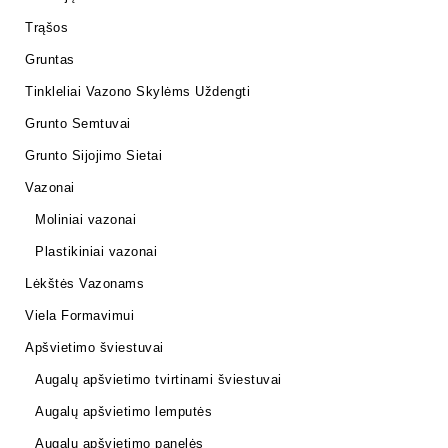
Trąšos
Gruntas
Tinkleliai Vazono Skylėms Uždengti
Grunto Semtuvai
Grunto Sijojimo Sietai
Vazonai
Moliniai vazonai
Plastikiniai vazonai
Lėkštės Vazonams
Viela Formavimui
Apšvietimo šviestuvai
Augalų apšvietimo tvirtinami šviestuvai
Augalų apšvietimo lemputės
Augalų apšvietimo panelės