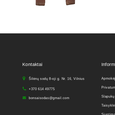
Kontaktai
Inform
Apmokė
Šilėnų sodų 8-oji g. Nr. 16, Vilnius
Privatum
+370 614 49775
Slapukų 
bonsaisodas@gmail.com
Taisyklė
Siuntim