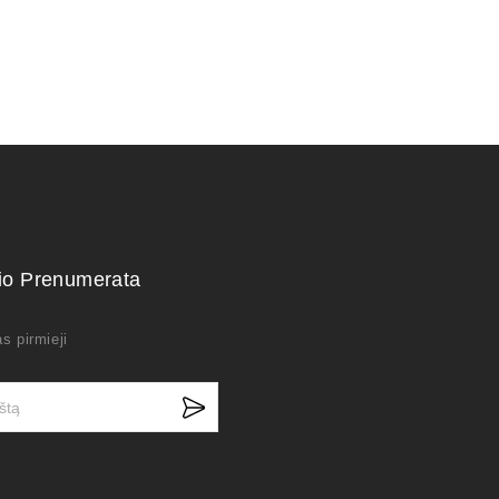
kio Prenumerata
s pirmieji