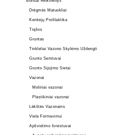
Bonsai Reikmenys
Drėgmės Matuokliai
Kenkėjų Profilaktika
Trąšos
Gruntas
Tinkleliai Vazono Skylėms Uždengti
Grunto Semtuvai
Grunto Sijojimo Sietai
Vazonai
Moliniai vazonai
Plastikiniai vazonai
Lėkštės Vazonams
Viela Formavimui
Apšvietimo šviestuvai