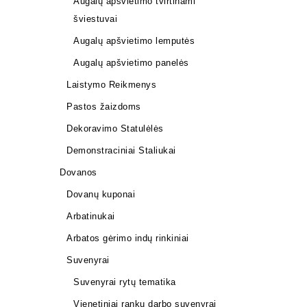
Augalų apšvietimo tvirtinami
šviestuvai
Augalų apšvietimo lemputės
Augalų apšvietimo panelės
Laistymo Reikmenys
Pastos žaizdoms
Dekoravimo Statulėlės
Demonstraciniai Staliukai
Dovanos
Dovanų kuponai
Arbatinukai
Arbatos gėrimo indų rinkiniai
Suvenyrai
Suvenyrai rytų tematika
Vienetiniai rankų darbo suvenyrai