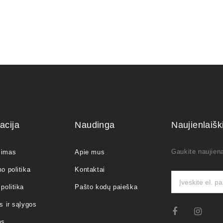
acija
Naudinga
Naujienlaiš
Gaukite naujiena
jimas
Apie mus
o politika
Kontaktai
politika
Pašto kodų paieška
s ir sąlygos
as