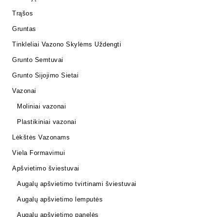
Trąšos
Gruntas
Tinkleliai Vazono Skylėms Uždengti
Grunto Semtuvai
Grunto Sijojimo Sietai
Vazonai
Moliniai vazonai
Plastikiniai vazonai
Lėkštės Vazonams
Viela Formavimui
Apšvietimo šviestuvai
Augalų apšvietimo tvirtinami šviestuvai
Augalų apšvietimo lemputės
Augalų apšvietimo panelės