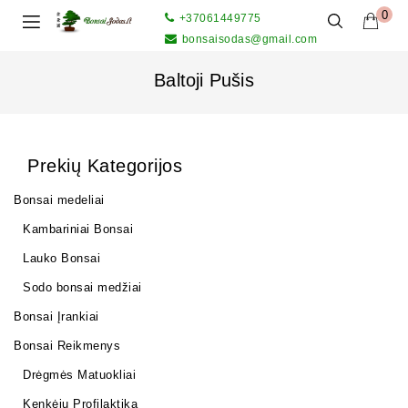
0
+37061449775
bonsaisodas@gmail.com
Baltoji Pušis
Prekių Kategorijos
Bonsai medeliai
Kambariniai Bonsai
Lauko Bonsai
Sodo bonsai medžiai
Bonsai Įrankiai
Bonsai Reikmenys
Drėgmės Matuokliai
Kenkėjų Profilaktika