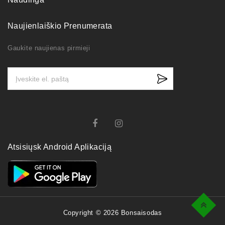
Naujienlaiškio Prenumerata
Gaukite naujienas pirmieji
Atsisiųsk Android Aplikaciją
Top
Copyright © 2026 Bonsaisodas