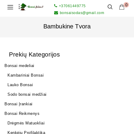
0
+37061449775
bonsaisodas@gmail.com
Bambukine Tvora
Prekių Kategorijos
Bonsai medeliai
Kambariniai Bonsai
Lauko Bonsai
Sodo bonsai medžiai
Bonsai Įrankiai
Bonsai Reikmenys
Drėgmės Matuokliai
Kenkėjų Profilaktika