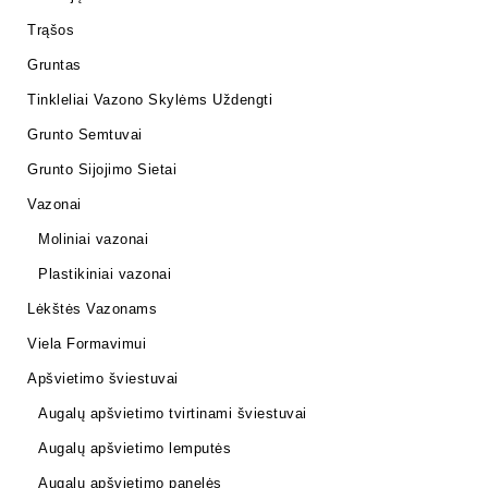
Trąšos
Gruntas
Tinkleliai Vazono Skylėms Uždengti
Grunto Semtuvai
Grunto Sijojimo Sietai
Vazonai
Moliniai vazonai
Plastikiniai vazonai
Lėkštės Vazonams
Viela Formavimui
Apšvietimo šviestuvai
Augalų apšvietimo tvirtinami šviestuvai
Augalų apšvietimo lemputės
Augalų apšvietimo panelės