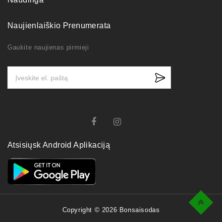
Naujienlaiškio Prenumerata
Gaukite naujienas pirmieji
Atsisiųsk Android Aplikaciją
Top
Copyright © 2026 Bonsaisodas