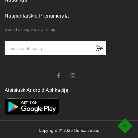
Naujienlaiškio Prenumerata
Gaukite naujienas pirmieji
Atsisiųsk Android Aplikaciją
Top
Copyright © 2026 Bonsaisodas