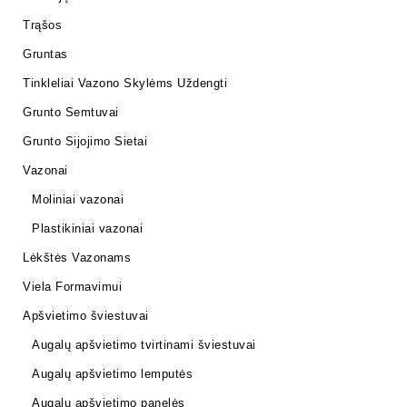
Trąšos
Gruntas
Tinkleliai Vazono Skylėms Uždengti
Grunto Semtuvai
Grunto Sijojimo Sietai
Vazonai
Moliniai vazonai
Plastikiniai vazonai
Lėkštės Vazonams
Viela Formavimui
Apšvietimo šviestuvai
Augalų apšvietimo tvirtinami šviestuvai
Augalų apšvietimo lemputės
Augalų apšvietimo panelės