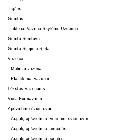
Trąšos
Gruntas
Tinkleliai Vazono Skylėms Uždengti
Grunto Semtuvai
Grunto Sijojimo Sietai
Vazonai
Moliniai vazonai
Plastikiniai vazonai
Lėkštės Vazonams
Viela Formavimui
Apšvietimo šviestuvai
Augalų apšvietimo tvirtinami šviestuvai
Augalų apšvietimo lemputės
Augalų apšvietimo panelės