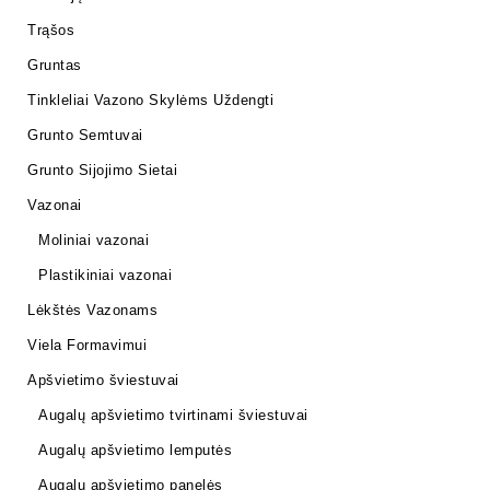
Trąšos
Gruntas
Tinkleliai Vazono Skylėms Uždengti
Grunto Semtuvai
Grunto Sijojimo Sietai
Vazonai
Moliniai vazonai
Plastikiniai vazonai
Lėkštės Vazonams
Viela Formavimui
Apšvietimo šviestuvai
Augalų apšvietimo tvirtinami šviestuvai
Augalų apšvietimo lemputės
Augalų apšvietimo panelės