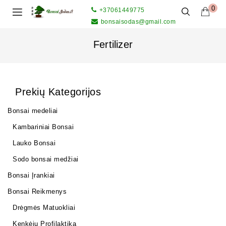
0
+37061449775
bonsaisodas@gmail.com
Fertilizer
Prekių Kategorijos
Bonsai medeliai
Kambariniai Bonsai
Lauko Bonsai
Sodo bonsai medžiai
Bonsai Įrankiai
Bonsai Reikmenys
Drėgmės Matuokliai
Kenkėjų Profilaktika