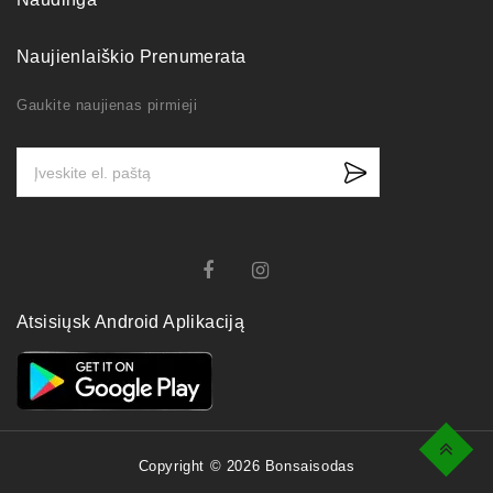
Naujienlaiškio Prenumerata
Gaukite naujienas pirmieji
Atsisiųsk Android Aplikaciją
Top
Copyright © 2026 Bonsaisodas