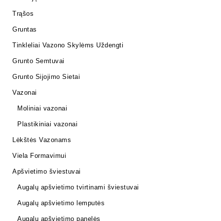
Trąšos
Gruntas
Tinkleliai Vazono Skylėms Uždengti
Grunto Semtuvai
Grunto Sijojimo Sietai
Vazonai
Moliniai vazonai
Plastikiniai vazonai
Lėkštės Vazonams
Viela Formavimui
Apšvietimo šviestuvai
Augalų apšvietimo tvirtinami šviestuvai
Augalų apšvietimo lemputės
Augalų apšvietimo panelės