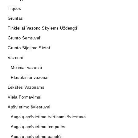
Trąšos
Gruntas
Tinkleliai Vazono Skylėms Uždengti
Grunto Semtuvai
Grunto Sijojimo Sietai
Vazonai
Moliniai vazonai
Plastikiniai vazonai
Lėkštės Vazonams
Viela Formavimui
Apšvietimo šviestuvai
Augalų apšvietimo tvirtinami šviestuvai
Augalų apšvietimo lemputės
Augalų apšvietimo panelės