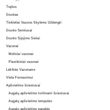
Trąšos
Gruntas
Tinkleliai Vazono Skylėms Uždengti
Grunto Semtuvai
Grunto Sijojimo Sietai
Vazonai
Moliniai vazonai
Plastikiniai vazonai
Lėkštės Vazonams
Viela Formavimui
Apšvietimo šviestuvai
Augalų apšvietimo tvirtinami šviestuvai
Augalų apšvietimo lemputės
Augalų apšvietimo panelės