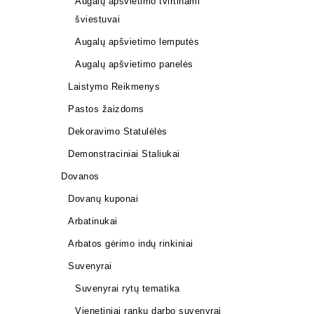
Augalų apšvietimo tvirtinami
šviestuvai
Augalų apšvietimo lemputės
Augalų apšvietimo panelės
Laistymo Reikmenys
Pastos žaizdoms
Dekoravimo Statulėlės
Grunto se
Demonstraciniai Staliukai
22,00
€
Dovanos
Dovanų kuponai
Arbatinukai
Arbatos gėrimo indų rinkiniai
Suvenyrai
Suvenyrai rytų tematika
Vienetiniai rankų darbo suvenyrai