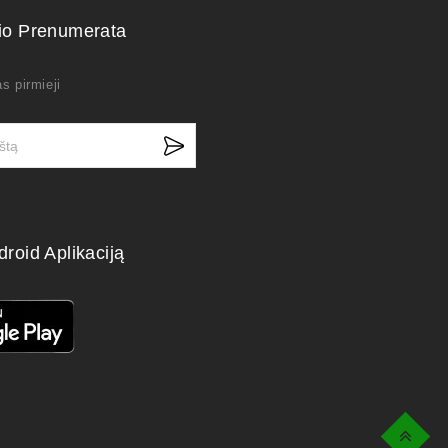
kio Prenumerata
s pirmieji
droid Aplikaciją
Top