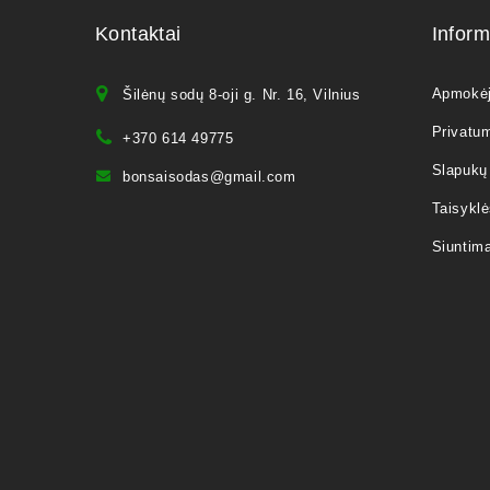
Kontaktai
Inform
Apmokė
Šilėnų sodų 8-oji g. Nr. 16, Vilnius
Privatum
+370 614 49775
Slapukų 
bonsaisodas@gmail.com
Taisyklė
Siuntim