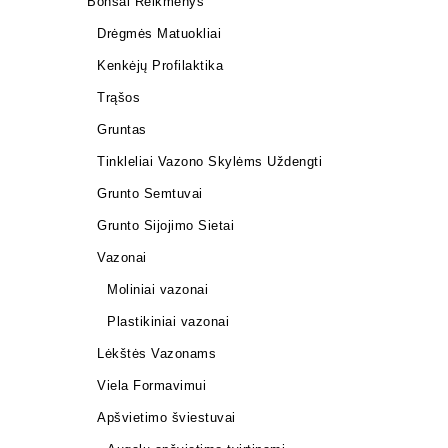
Bonsai Reikmenys
Drėgmės Matuokliai
Kenkėjų Profilaktika
Trąšos
Gruntas
Tinkleliai Vazono Skylėms Uždengti
Grunto Semtuvai
Grunto sem
Grunto Sijojimo Sietai
6,00
€
Vazonai
Moliniai vazonai
Plastikiniai vazonai
Lėkštės Vazonams
Viela Formavimui
Apšvietimo šviestuvai