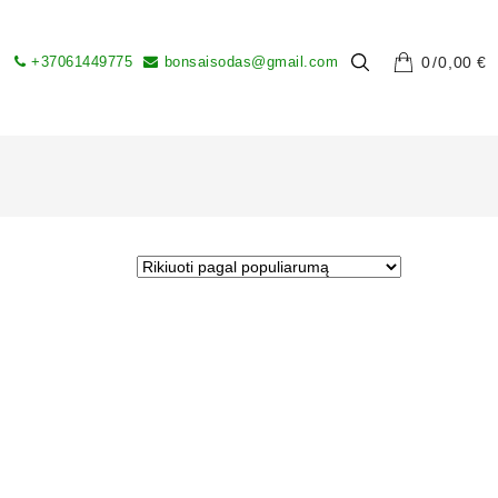
+37061449775
bonsaisodas@gmail.com
0
0,00
€