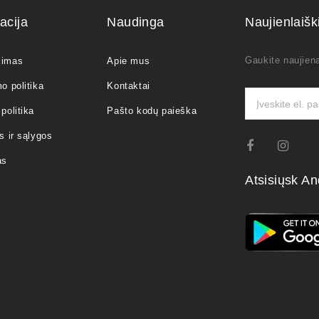
acija
Naudinga
Naujienlaiš
Gaukite naujiena
jimas
Apie mus
o politika
Kontaktai
politika
Pašto kodų paieška
s ir sąlygos
as
Atsisiųsk An