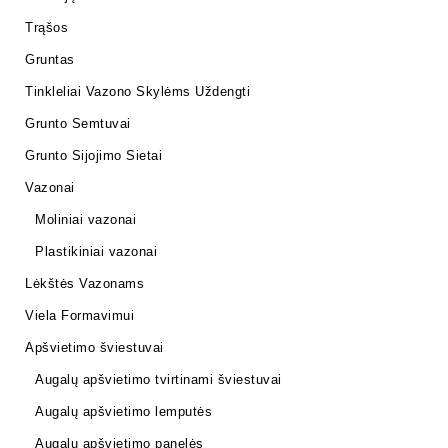
Trąšos
Gruntas
Tinkleliai Vazono Skylėms Uždengti
Grunto Semtuvai
Grunto Sijojimo Sietai
Vazonai
Moliniai vazonai
Plastikiniai vazonai
Lėkštės Vazonams
Viela Formavimui
Apšvietimo šviestuvai
Augalų apšvietimo tvirtinami šviestuvai
Augalų apšvietimo lemputės
Augalų apšvietimo panelės