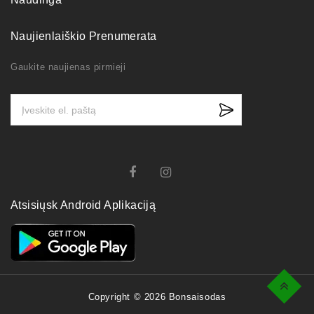
Naujienlaiškio Prenumerata
Gaukite naujienas pirmieji
Atsisiųsk Android Aplikaciją
Top
Copyright © 2026 Bonsaisodas