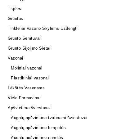
Trąšos
Gruntas
Tinkleliai Vazono Skylėms Uždengti
Grunto Semtuvai
Grunto Sijojimo Sietai
Vazonai
Moliniai vazonai
Plastikiniai vazonai
Lėkštės Vazonams
Viela Formavimui
Apšvietimo šviestuvai
Augalų apšvietimo tvirtinami šviestuvai
Augalų apšvietimo lemputės
Augalų apšvietimo panelės