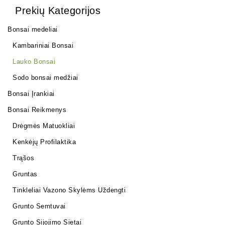
Prekių Kategorijos
Bonsai medeliai
Kambariniai Bonsai
Lauko Bonsai
Sodo bonsai medžiai
Bonsai Įrankiai
Bonsai Reikmenys
Drėgmės Matuokliai
Kenkėjų Profilaktika
Trąšos
Gruntas
Tinkleliai Vazono Skylėms Uždengti
Grunto Semtuvai
Grunto Sijojimo Sietai