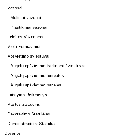
Vazonai
Moliniai vazonai
Plastikiniai vazonai
Lėkštės Vazonams
Viela Formavimui
Apšvietimo šviestuvai
Augalų apšvietimo tvirtinami šviestuvai
Augalų apšvietimo lemputės
Augalų apšvietimo panelės
Laistymo Reikmenys
Pastos žaizdoms
Dekoravimo Statulėlės
Demonstraciniai Staliukai
Dovanos