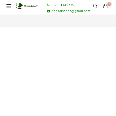
0
+37061449775
bonsaisodas@gmail.com