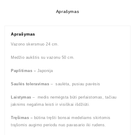
Aprašymas
Aprašymas
Vazono skersmuo 24 cm.
Medžio aukštis su vazonu 50 cm.
Paplitimas –
Japonija
Saulės toleravimas
– saulėta, pusiau pavėsis
Laistymas
– medis nemėgsta būti perlaistomas, tačiau
įaknims negalima leisti ir visiškai išdžiūti.
Tręšimas –
būtina tręšti bonsai medeliams skirtomis
trąšomis augimo periodu nuo pavasario iki rudens.