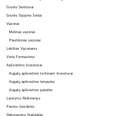
Grunto Semtuvai
Grunto Sijojimo Sietai
Vazonai
Moliniai vazonai
Plastikiniai vazonai
Lėkštės Vazonams
Viela Formavimui
Apšvietimo šviestuvai
Augalų apšvietimo tvirtinami šviestuvai
Augalų apšvietimo lemputės
Augalų apšvietimo panelės
Laistymo Reikmenys
Pastos žaizdoms
Dekoravimo Statulėlės