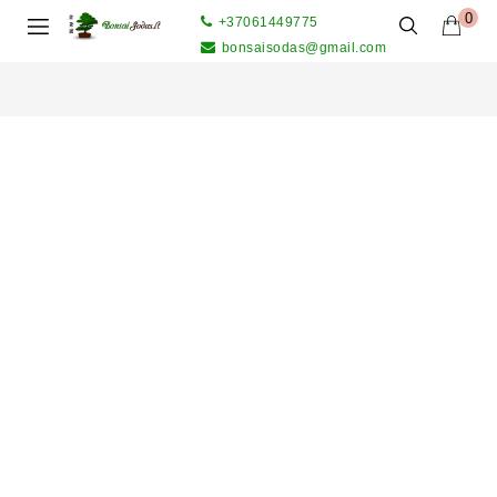
0
+37061449775
bonsaisodas@gmail.com