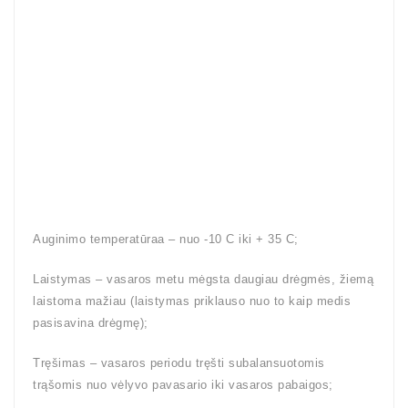
Auginimo temperatūraa – nuo -10 C iki + 35 C;
Laistymas – vasaros metu mėgsta daugiau drėgmės, žiemą
laistoma mažiau (laistymas priklauso nuo to kaip medis
pasisavina drėgmę);
Tręšimas – vasaros periodu tręšti subalansuotomis
trąšomis nuo vėlyvo pavasario iki vasaros pabaigos;