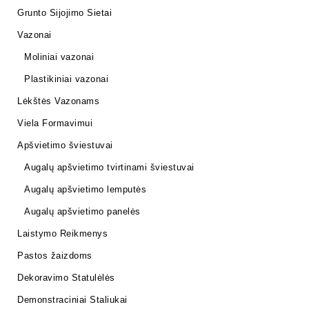
Grunto Sijojimo Sietai
Vazonai
Moliniai vazonai
Plastikiniai vazonai
Lėkštės Vazonams
Viela Formavimui
Apšvietimo šviestuvai
Augalų apšvietimo tvirtinami šviestuvai
Augalų apšvietimo lemputės
Augalų apšvietimo panelės
Laistymo Reikmenys
Pastos žaizdoms
Dekoravimo Statulėlės
Demonstraciniai Staliukai