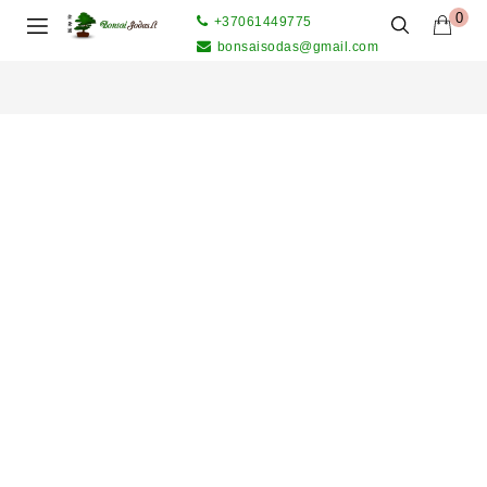
0
+37061449775
bonsaisodas@gmail.com