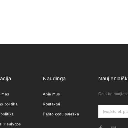
acija
Naudinga
Naujienlaiš
Gaukite naujiena
jimas
Apie mus
o politika
Kontaktai
politika
Pašto kodų paieška
s ir sąlygos