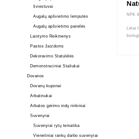
Nat
šviestuvai
NPK 4
Augalų apšvietimo lemputės
Augalų apšvietimo panelės
Lėtai 
biolog
Laistymo Reikmenys
Pastos žaizdoms
Dekoravimo Statulėlės
Demonstraciniai Staliukai
Dovanos
Dovanų kuponai
Arbatinukai
Arbatos gėrimo indų rinkiniai
Suvenyrai
Suvenyrai rytų tematika
Vienetiniai rankų darbo suvenyrai