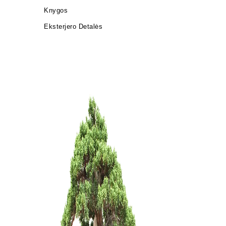
Knygos
Eksterjero Detalės
Trąšos Nu
17,00
€