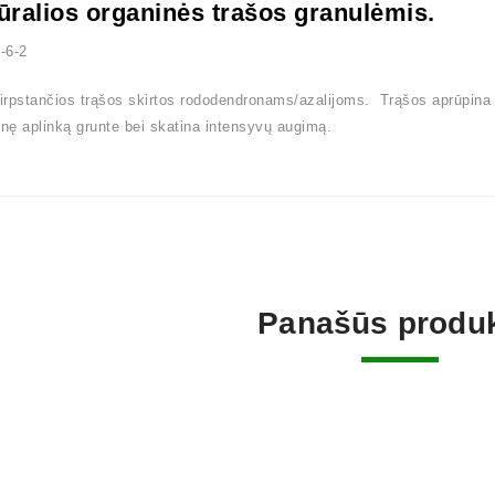
ūralios organinės trašos granulėmis.
-6-2
tirpstančios trąšos skirtos rododendronams/azalijoms. Trąšos aprūpina
inę aplinką grunte bei skatina intensyvų augimą.
Panašūs produk