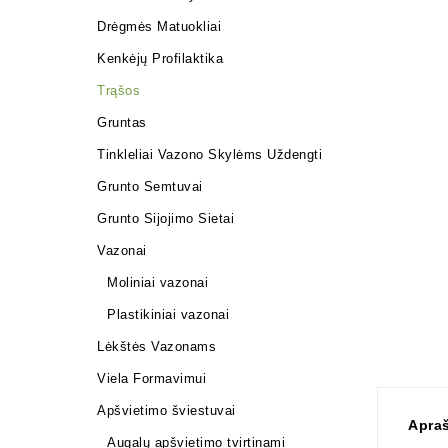
Drėgmės Matuokliai
Kenkėjų Profilaktika
Trąšos
Gruntas
Tinkleliai Vazono Skylėms Uždengti
Grunto Semtuvai
Grunto Sijojimo Sietai
Vazonai
Moliniai vazonai
Plastikiniai vazonai
Lėkštės Vazonams
Viela Formavimui
Apšvietimo šviestuvai
Apra
Augalų apšvietimo tvirtinami