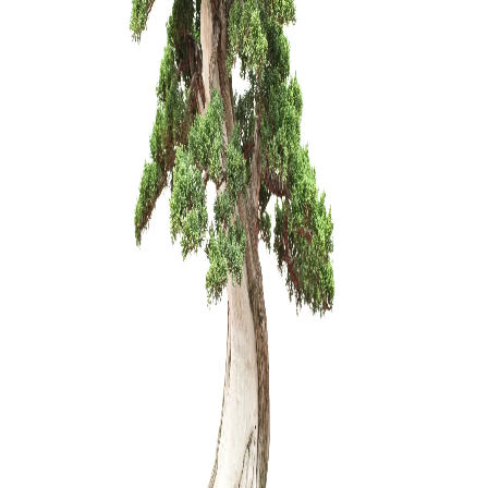
ŽALIASIS 
muilas (5
3,75
€