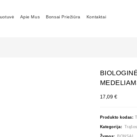
uotuvė
Apie Mus
Bonsai Priežiūra
Kontaktai
BIOLOGIN
MEDELIAM
17,09
€
Produkto kodas:
Kategorija:
Trąšo
Žymos:
BONSAI