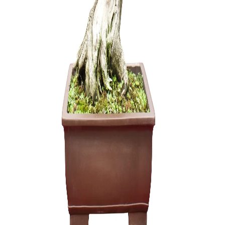
Tinklelis 
uždengti
0,15
€