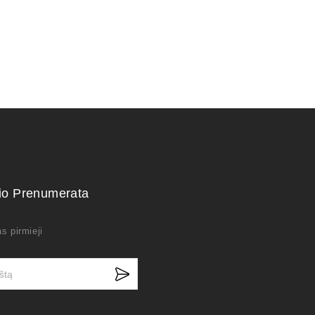
kio Prenumerata
s pirmieji