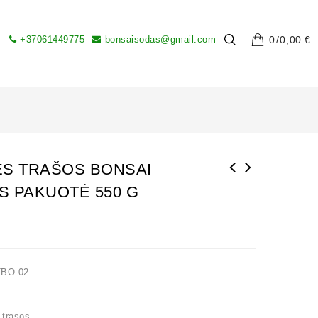
+37061449775
bonsaisodas@gmail.com
0
0,00
€
ĖS TRAŠOS BONSAI
S PAKUOTĖ 550 G
BIOLOGINĖS TRAŠOS BONSAI MEDELIAMS PAKUOTĖ
BIOLOGINĖS TRAŠOS BONSAI MEDELIAMS PAKUOTĖ
500 g
500 g
TBO 02
s
,
trasos