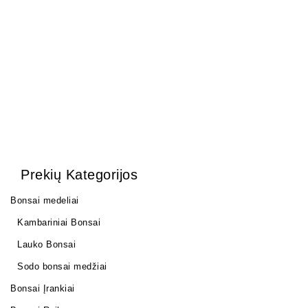
(Anglų k.)
45,00
€
10,00
€
Prekių Kategorijos
Bonsai medeliai
Kambariniai Bonsai
Lauko Bonsai
Sodo bonsai medžiai
Bonsai Įrankiai