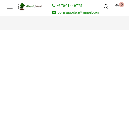
0
+37061449775
bonsaisodas@gmail.com