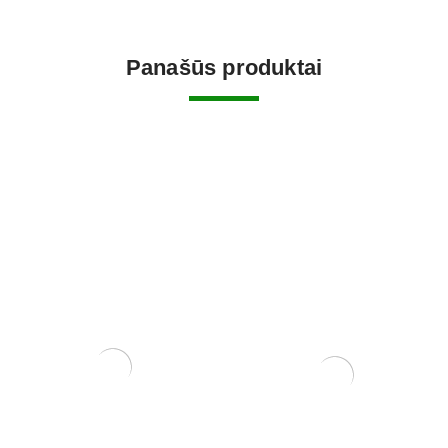
Panašūs produktai
Bonsai pradžiamokslis.
Žydintys sakura medžiai
ELEKTRONINĖ KNYGA.
Kijote (Anglų ir japonų k.)