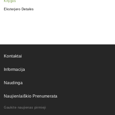
Knygos
Eksterjero Detalės
Kontaktai
Informacija
Naudinga
Naujienlaiškio Prenumerata
Gaukite naujienas pirmieji