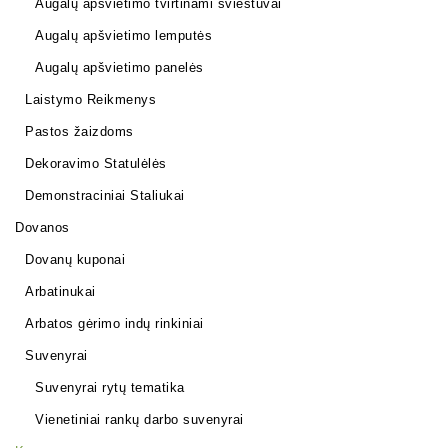
Augalų apšvietimo tvirtinami šviestuvai
Augalų apšvietimo lemputės
Augalų apšvietimo panelės
Laistymo Reikmenys
Pastos žaizdoms
Dekoravimo Statulėlės
Demonstraciniai Staliukai
Dovanos
Dovanų kuponai
Arbatinukai
Arbatos gėrimo indų rinkiniai
Suvenyrai
Suvenyrai rytų tematika
Vienetiniai rankų darbo suvenyrai