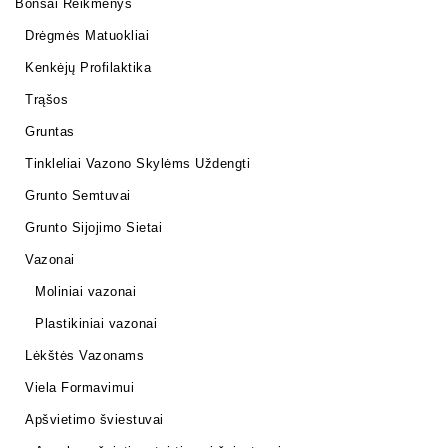
Bonsai Reikmenys
Drėgmės Matuokliai
Kenkėjų Profilaktika
Trąšos
Gruntas
Tinkleliai Vazono Skylėms Uždengti
Grunto Semtuvai
Grunto Sijojimo Sietai
Vazonai
Moliniai vazonai
Plastikiniai vazonai
Lėkštės Vazonams
Viela Formavimui
Apšvietimo šviestuvai