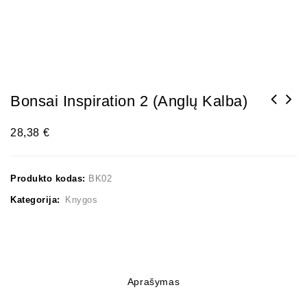
Bonsai Inspiration 2 (Anglų Kalba)
BONSAI MEDELIŲ GRUNTAS AKADAMA HARD QUALITY,
28,38
€
3-5mm, 14 LTR. PAKUOTĖJE
Produkto kodas:
BK02
Kategorija:
Knygos
Aprašymas