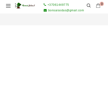
0
+37061449775
bonsaisodas@gmail.com