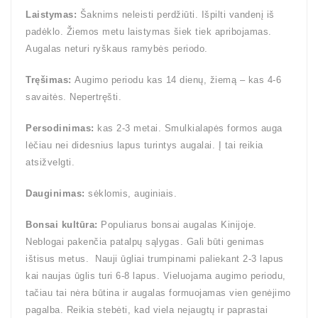
Laistymas:
Šaknims neleisti perdžiūti. Išpilti vandenį iš
padėklo. Žiemos metu laistymas šiek tiek apribojamas.
Augalas neturi ryškaus ramybės periodo.
Tręšimas:
Augimo periodu kas 14 dienų, žiemą – kas 4-6
savaitės. Nepertręšti.
Persodinimas:
kas 2-3 metai. Smulkialapės formos auga
lėčiau nei didesnius lapus turintys augalai. Į tai reikia
atsižvelgti.
Dauginimas:
sėklomis, auginiais.
Bonsai kultūra:
Populiarus bonsai augalas Kinijoje.
Neblogai pakenčia patalpų sąlygas. Gali būti genimas
ištisus metus. Nauji ūgliai trumpinami paliekant 2-3 lapus
kai naujas ūglis turi 6-8 lapus. Vieluojama augimo periodu,
tačiau tai nėra būtina ir augalas formuojamas vien genėjimo
pagalba. Reikia stebėti, kad viela neįaugtų ir paprastai