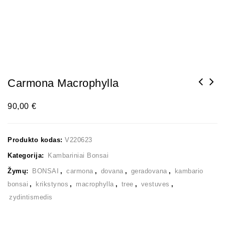
Carmona Macrophylla
90,00
€
Produkto kodas:
V220623
Kategorija:
Kambariniai Bonsai
Žymų:
BONSAI
,
carmona
,
dovana
,
geradovana
,
kambario
bonsai
,
krikstynos
,
macrophylla
,
tree
,
vestuves
,
zydintismedis