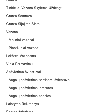
Tinkleliai Vazono Skylėms Uždengti
Grunto Semtuvai
Grunto Sijojimo Sietai
Vazonai
Moliniai vazonai
Plastikiniai vazonai
Lėkštės Vazonams
Viela Formavimui
Apšvietimo šviestuvai
Augalų apšvietimo tvirtinami šviestuvai
Augalų apšvietimo lemputės
Augalų apšvietimo panelės
Laistymo Reikmenys
Pastos žaizdoms