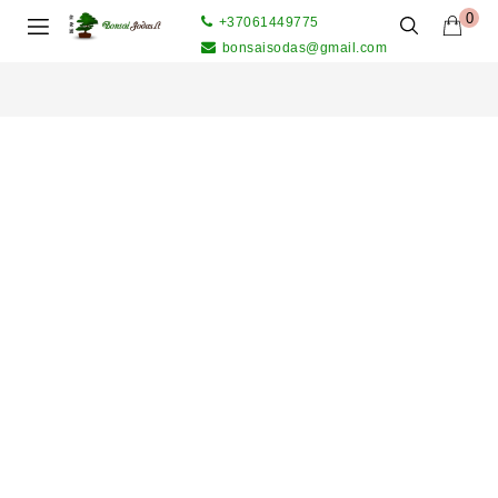
0
+37061449775
bonsaisodas@gmail.com