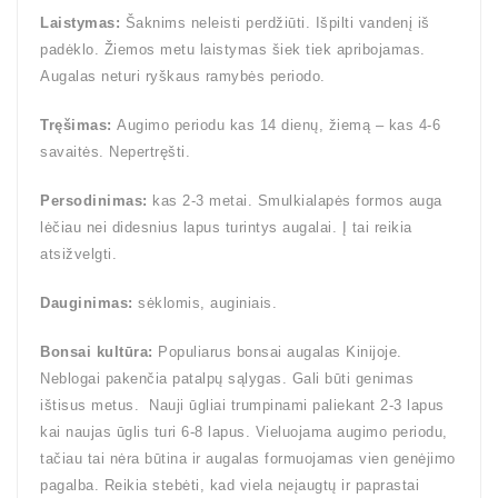
Laistymas:
Šaknims neleisti perdžiūti. Išpilti vandenį iš
padėklo. Žiemos metu laistymas šiek tiek apribojamas.
Augalas neturi ryškaus ramybės periodo.
Tręšimas:
Augimo periodu kas 14 dienų, žiemą – kas 4-6
savaitės. Nepertręšti.
Persodinimas:
kas 2-3 metai. Smulkialapės formos auga
lėčiau nei didesnius lapus turintys augalai. Į tai reikia
atsižvelgti.
Dauginimas:
sėklomis, auginiais.
Bonsai kultūra:
Populiarus bonsai augalas Kinijoje.
Neblogai pakenčia patalpų sąlygas. Gali būti genimas
ištisus metus. Nauji ūgliai trumpinami paliekant 2-3 lapus
kai naujas ūglis turi 6-8 lapus. Vieluojama augimo periodu,
tačiau tai nėra būtina ir augalas formuojamas vien genėjimo
pagalba. Reikia stebėti, kad viela neįaugtų ir paprastai