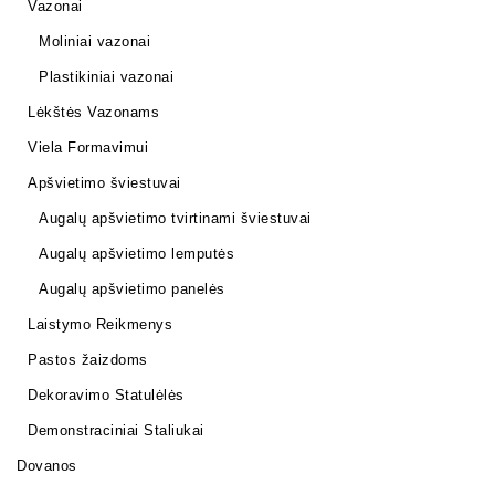
Vazonai
Moliniai vazonai
Plastikiniai vazonai
Lėkštės Vazonams
Viela Formavimui
Apšvietimo šviestuvai
Augalų apšvietimo tvirtinami šviestuvai
Augalų apšvietimo lemputės
Augalų apšvietimo panelės
Laistymo Reikmenys
Pastos žaizdoms
Dekoravimo Statulėlės
Demonstraciniai Staliukai
Dovanos