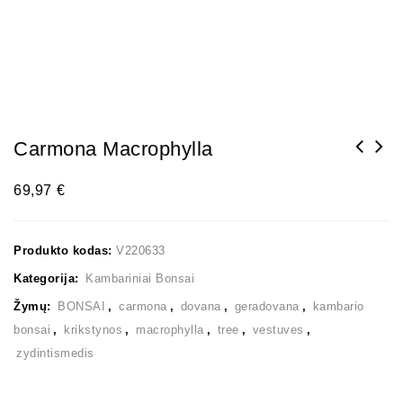
Carmona Macrophylla
69,97
€
Produkto kodas:
V220633
Kategorija:
Kambariniai Bonsai
Žymų:
BONSAI
,
carmona
,
dovana
,
geradovana
,
kambario
bonsai
,
krikstynos
,
macrophylla
,
tree
,
vestuves
,
zydintismedis