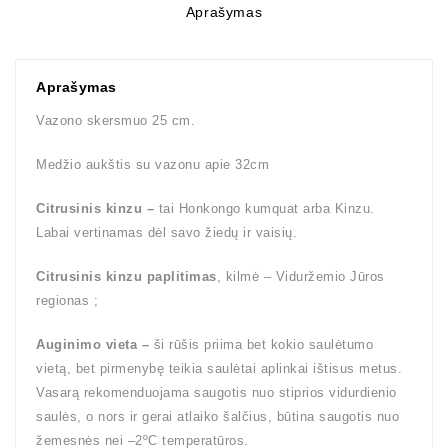
Aprašymas
Aprašymas
Vazono skersmuo 25 cm.
Medžio aukštis su vazonu apie 32cm
Citrusinis kinzu –
tai Honkongo kumquat arba Kinzu.
Labai vertinamas dėl savo žiedų ir vaisių.
Citrusinis kinzu paplitimas
, kilmė – Viduržemio Jūros
regionas ;
Auginimo vieta –
ši rūšis priima bet kokio saulėtumo
vietą, bet pirmenybę teikia saulėtai aplinkai ištisus metus.
Vasarą rekomenduojama saugotis nuo stiprios vidurdienio
saulės, o nors ir gerai atlaiko šalčius, būtina saugotis nuo
žemesnės nei –2ºC temperatūros.