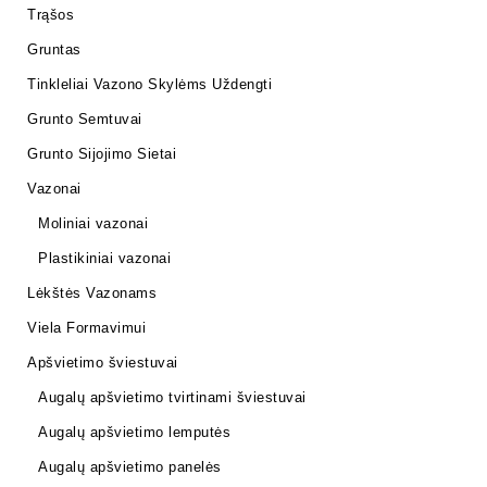
Trąšos
Gruntas
Tinkleliai Vazono Skylėms Uždengti
Grunto Semtuvai
Grunto Sijojimo Sietai
Vazonai
Moliniai vazonai
Plastikiniai vazonai
Lėkštės Vazonams
Viela Formavimui
Apšvietimo šviestuvai
Augalų apšvietimo tvirtinami šviestuvai
Augalų apšvietimo lemputės
Augalų apšvietimo panelės