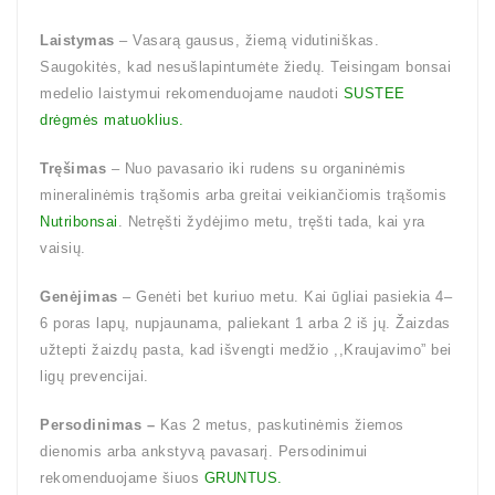
Laistymas
– Vasarą gausus, žiemą vidutiniškas.
Saugokitės, kad nesušlapintumėte žiedų. Teisingam bonsai
medelio laistymui rekomenduojame naudoti
SUSTEE
drėgmės matuoklius.
Tręšimas
– Nuo pavasario iki rudens su organinėmis
mineralinėmis trąšomis arba greitai veikiančiomis trąšomis
Nutribonsai
. Netręšti žydėjimo metu, tręšti tada, kai yra
vaisių.
Genėjimas
– Genėti bet kuriuo metu. Kai ūgliai pasiekia 4–
6 poras lapų, nupjaunama, paliekant 1 arba 2 iš jų. Žaizdas
užtepti žaizdų pasta, kad išvengti medžio ,,Kraujavimo” bei
ligų prevencijai.
Persodinimas –
Kas 2 metus, paskutinėmis žiemos
dienomis arba ankstyvą pavasarį. Persodinimui
rekomenduojame šiuos
GRUNTUS.