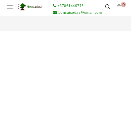
0
+37061449775
bonsaisodas@gmail.com