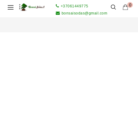
0
+37061449775
bonsaisodas@gmail.com