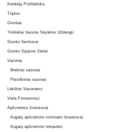
Kenkėjų Profilaktika
Trąšos
Gruntas
Tinkleliai Vazono Skylėms Uždengti
Grunto Semtuvai
Grunto Sijojimo Sietai
Vazonai
Moliniai vazonai
Plastikiniai vazonai
Lėkštės Vazonams
Viela Formavimui
Apšvietimo šviestuvai
Augalų apšvietimo tvirtinami šviestuvai
Augalų apšvietimo lemputės