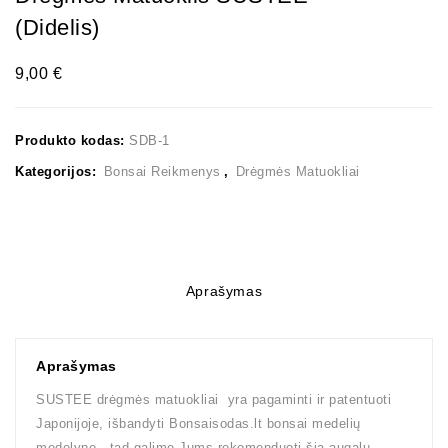
(Didelis)
9,00
€
Produkto kodas:
SDB-1
Kategorijos:
Bonsai Reikmenys
,
Drėgmės Matuokliai
Aprašymas
Aprašymas
SUSTEE drėgmės matuokliai yra pagaminti ir patentuoti
Japonijoje, išbandyti Bonsaisodas.lt bonsai medelių
medelyne, tad galime Jums rekomenduoti šią augalų