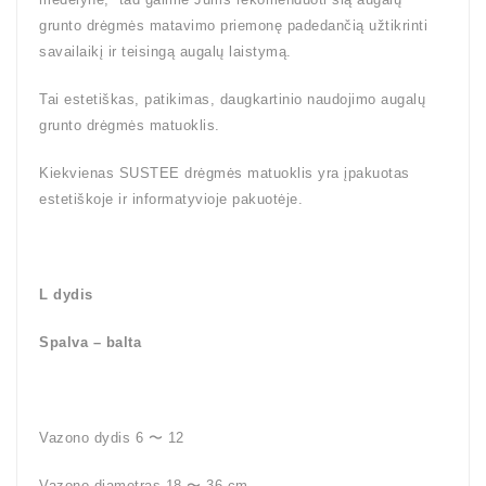
grunto drėgmės matavimo priemonę padedančią užtikrinti
savailaikį ir teisingą augalų laistymą.
Tai estetiškas, patikimas, daugkartinio naudojimo augalų
grunto drėgmės matuoklis.
Kiekvienas SUSTEE drėgmės matuoklis yra įpakuotas
estetiškoje ir informatyvioje pakuotėje.
L dydis
Spalva – balta
Vazono dydis 6 〜 12
Vazono diametras 18 〜 36 cm