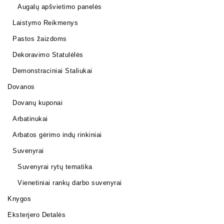
Augalų apšvietimo panelės
Laistymo Reikmenys
Pastos žaizdoms
Dekoravimo Statulėlės
Demonstraciniai Staliukai
Dovanos
Dovanų kuponai
Arbatinukai
Arbatos gėrimo indų rinkiniai
Suvenyrai
Suvenyrai rytų tematika
Vienetiniai rankų darbo suvenyrai
Knygos
Eksterjero Detalės