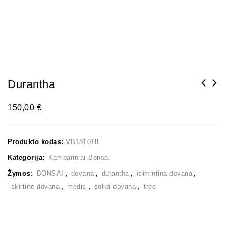
Durantha
150,00
€
Produkto kodas:
VB181018
Kategorija:
Kambariniai Bonsai
Žymos:
BONSAI
,
dovana
,
durantha
,
isimintina dovana
,
iskirtine dovana
,
medis
,
solidi dovana
,
tree