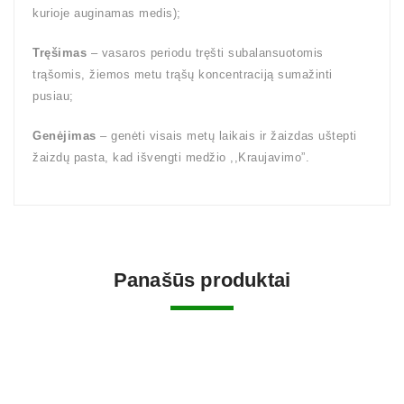
kurioje auginamas medis);
Tręšimas
– vasaros periodu tręšti subalansuotomis
trąšomis, žiemos metu trąšų koncentraciją sumažinti
pusiau;
Genėjimas
– genėti visais metų laikais ir žaizdas uštepti
žaizdų pasta, kad išvengti medžio ,,Kraujavimo”.
Panašūs produktai