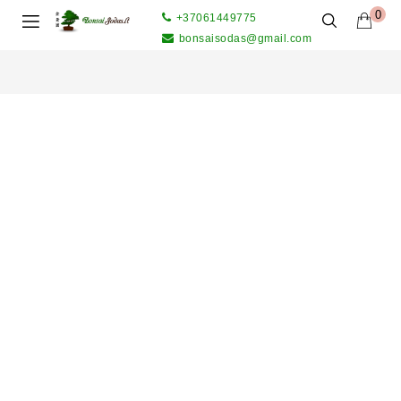
0
+37061449775
bonsaisodas@gmail.com