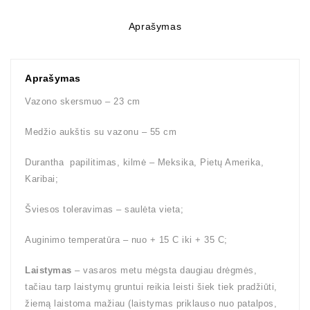
Aprašymas
Aprašymas
Vazono skersmuo – 23 cm
Medžio aukštis su vazonu – 55 cm
Durantha papilitimas, kilmė – Meksika, Pietų Amerika,
Karibai;
Šviesos toleravimas – saulėta vieta;
Auginimo temperatūra – nuo + 15 C iki + 35 C;
Laistymas
– vasaros metu mėgsta daugiau drėgmės,
tačiau tarp laistymų gruntui reikia leisti šiek tiek pradžiūti,
žiemą laistoma mažiau (laistymas priklauso nuo patalpos,