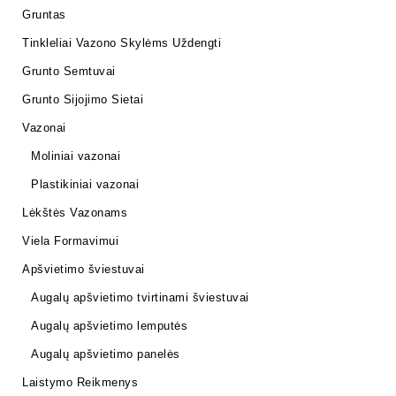
Gruntas
Tinkleliai Vazono Skylėms Uždengti
Grunto Semtuvai
Grunto Sijojimo Sietai
Vazonai
Moliniai vazonai
Plastikiniai vazonai
Lėkštės Vazonams
Viela Formavimui
Apšvietimo šviestuvai
Augalų apšvietimo tvirtinami šviestuvai
Augalų apšvietimo lemputės
Augalų apšvietimo panelės
Laistymo Reikmenys