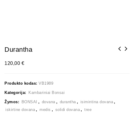
Durantha
120,00
€
Produkto kodas:
VB1989
Kategorija:
Kambariniai Bonsai
Žymos:
BONSAI
,
dovana
,
durantha
,
isimintina dovana
,
iskirtine dovana
,
medis
,
solidi dovana
,
tree