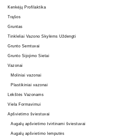
Kenkėjų Profilaktika
Trąšos
Gruntas
Tinkleliai Vazono Skylėms Uždengti
Grunto Semtuvai
Grunto Sijojimo Sietai
Vazonai
Moliniai vazonai
Plastikiniai vazonai
Lėkštės Vazonams
Viela Formavimui
Apšvietimo šviestuvai
Augalų apšvietimo tvirtinami šviestuvai
Augalų apšvietimo lemputės