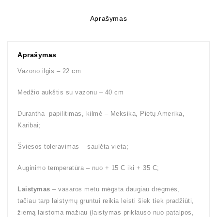
Aprašymas
Aprašymas
Vazono ilgis – 22 cm
Medžio aukštis su vazonu – 40 cm
Durantha papilitimas, kilmė – Meksika, Pietų Amerika,
Karibai;
Šviesos toleravimas – saulėta vieta;
Auginimo temperatūra – nuo + 15 C iki + 35 C;
Laistymas
– vasaros metu mėgsta daugiau drėgmės,
tačiau tarp laistymų gruntui reikia leisti šiek tiek pradžiūti,
žiemą laistoma mažiau (laistymas priklauso nuo patalpos,