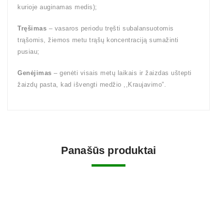
kurioje auginamas medis);
Tręšimas
– vasaros periodu tręšti subalansuotomis
trąšomis, žiemos metu trąšų koncentraciją sumažinti
pusiau;
Genėjimas
– genėti visais metų laikais ir žaizdas uštepti
žaizdų pasta, kad išvengti medžio ,,Kraujavimo”.
Panašūs produktai