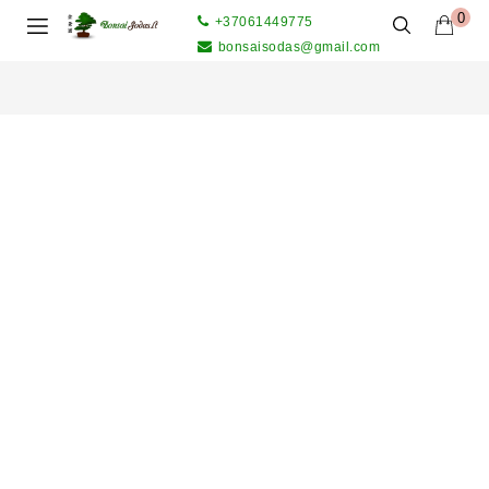
0
+37061449775
bonsaisodas@gmail.com