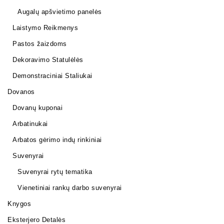
Augalų apšvietimo panelės
Laistymo Reikmenys
Pastos žaizdoms
Dekoravimo Statulėlės
Demonstraciniai Staliukai
Dovanos
Dovanų kuponai
Arbatinukai
Arbatos gėrimo indų rinkiniai
Suvenyrai
Suvenyrai rytų tematika
Vienetiniai rankų darbo suvenyrai
Knygos
Eksterjero Detalės