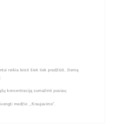
i reikia leisti šiek tiek pradžiūti, žiemą
;
ąšų koncentraciją sumažinti pusiau;
išvengti medžio ,,Kraujavimo”.