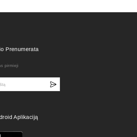
kio Prenumerata
s pirmieji
droid Aplikaciją