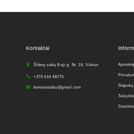
Kontaktai
Inform
Apmokė
Šilėnų sodų 8-oji g. Nr. 16, Vilnius
Privatum
+370 614 49775
Slapukų 
bonsaisodas@gmail.com
Taisyklė
Siuntim