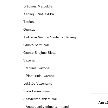
Drėgmės Matuokliai
Kenkėjų Profilaktika
Trąšos
Gruntas
Tinkleliai Vazono Skylėms Uždengti
Grunto Semtuvai
Grunto Sijojimo Sietai
Vazonai
Moliniai vazonai
Plastikiniai vazonai
Lėkštės Vazonams
Viela Formavimui
Apšvietimo šviestuvai
Apra
Augalų apšvietimo tvirtinami