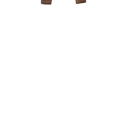
Grunto sem
3 dalių .
22,00
€