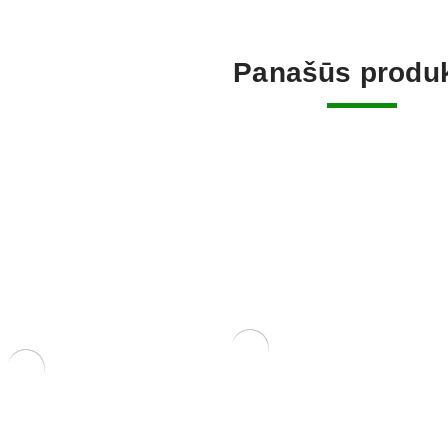
Panašūs produk
Tinklelis vazono skylėms
uždengti. Pakuotėje 10 vnt.
1,50
€
smulkialapė)
Pasta žai