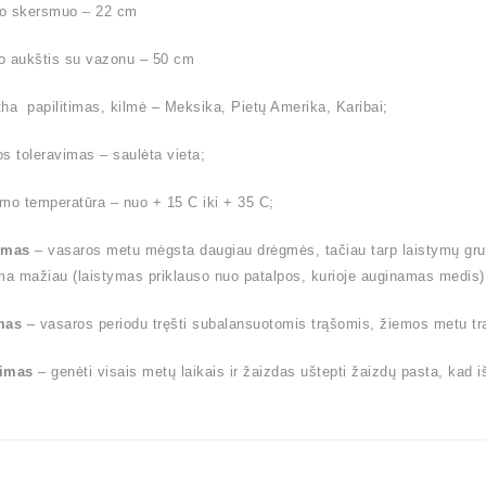
o skersmuo – 22 cm
o aukštis su vazonu – 50 cm
ha papilitimas, kilmė – Meksika, Pietų Amerika, Karibai;
s toleravimas – saulėta vieta;
mo temperatūra – nuo + 15 C iki + 35 C;
ymas
– vasaros metu mėgsta daugiau drėgmės, tačiau tarp laistymų gruntu
ma mažiau (laistymas priklauso nuo patalpos, kurioje auginamas medis)
mas
– vasaros periodu tręšti subalansuotomis trąšomis, žiemos metu tr
imas
– genėti visais metų laikais ir žaizdas uštepti žaizdų pasta, kad 