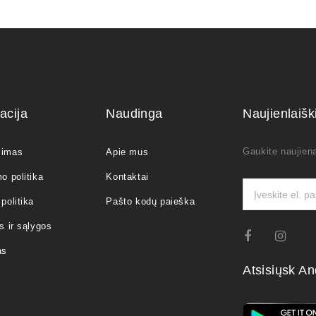
acija
Naudinga
Naujienlaiš
Gaukite naujiena
jimas
Apie mus
o politika
Kontaktai
politika
Pašto kodų paieška
s ir sąlygos
as
Atsisiųsk An