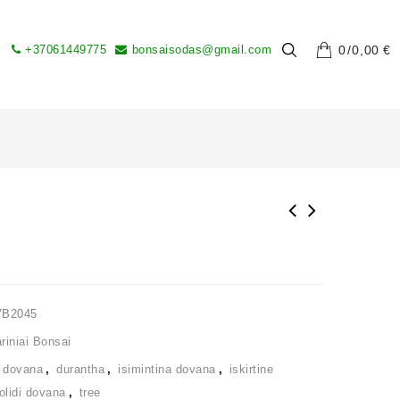
+37061449775
bonsaisodas@gmail.com
0
0,00
€
VB2045
iniai Bonsai
,
dovana
,
durantha
,
isimintina dovana
,
iskirtine
olidi dovana
,
tree