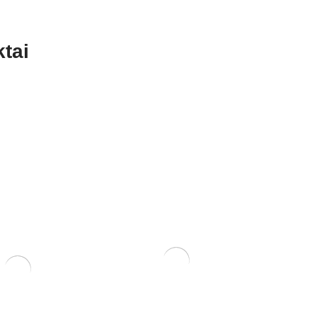
tai
zdoms
Zanthoxylum Piperitium