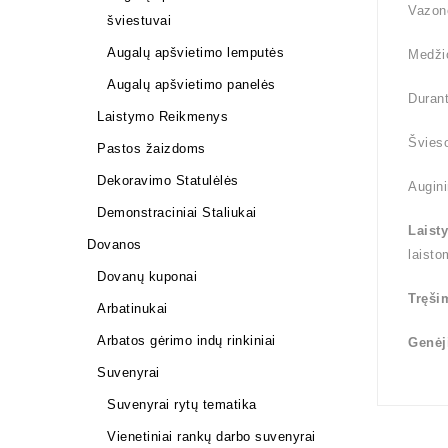
Vazon
šviestuvai
Augalų apšvietimo lemputės
Medži
Augalų apšvietimo panelės
Durant
Laistymo Reikmenys
Švieso
Pastos žaizdoms
Dekoravimo Statulėlės
Augini
Demonstraciniai Staliukai
Laist
Dovanos
laisto
Dovanų kuponai
Tręši
Arbatinukai
Arbatos gėrimo indų rinkiniai
Genėj
Suvenyrai
Suvenyrai rytų tematika
Vienetiniai rankų darbo suvenyrai