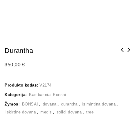
Durantha
350,00
€
Produkto kodas:
V2174
Kategorija:
Kambariniai Bonsai
Žymos:
BONSAI
,
dovana
,
durantha
,
isimintina dovana
,
iskirtine dovana
,
medis
,
solidi dovana
,
tree