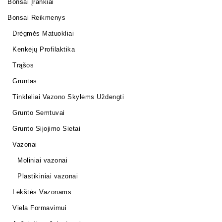
Bonsai Įrankiai
Bonsai Reikmenys
Drėgmės Matuokliai
Kenkėjų Profilaktika
Trąšos
Gruntas
Tinkleliai Vazono Skylėms Uždengti
Grunto Semtuvai
Grunto Sijojimo Sietai
Vazonai
Moliniai vazonai
Plastikiniai vazonai
Lėkštės Vazonams
Viela Formavimui