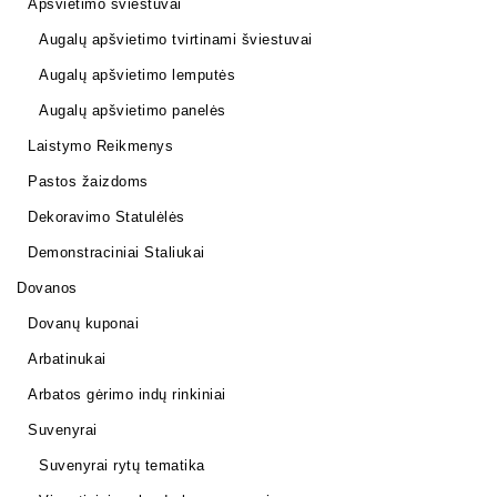
Apšvietimo šviestuvai
Augalų apšvietimo tvirtinami šviestuvai
Augalų apšvietimo lemputės
Augalų apšvietimo panelės
Laistymo Reikmenys
Pastos žaizdoms
Dekoravimo Statulėlės
Demonstraciniai Staliukai
Dovanos
Dovanų kuponai
Arbatinukai
Arbatos gėrimo indų rinkiniai
Suvenyrai
Suvenyrai rytų tematika