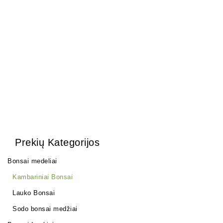
mm
20,00
€
Zelkova (smulkialapė)
200,00
€
Prekių Kategorijos
Bonsai medeliai
Kambariniai Bonsai
Lauko Bonsai
Sodo bonsai medžiai