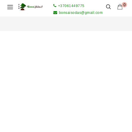
0
+37061449775
bonsaisodas@gmail.com