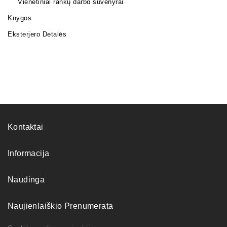
Vienetiniai rankų darbo suvenyrai
Knygos
Eksterjero Detalės
Kontaktai
Informacija
Naudinga
Naujienlaiškio Prenumerata