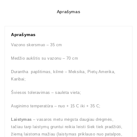
Aprašymas
Aprašymas
Vazono skersmuo – 35 cm
Medžio aukštis su vazonu – 70 cm
Durantha paplitimas, kilmė – Meksika, Pietų Amerika,
Karibai;
Šviesos toleravimas – saulėta vieta;
Auginimo temperatūra – nuo + 15 C iki + 35 C;
Laistymas
– vasaros metu mėgsta daugiau drėgmės,
tačiau tarp laistymų gruntui reikia leisti šiek tiek pradžiūti,
žiemą laistoma mažiau (laistymas priklauso nuo patalpos,