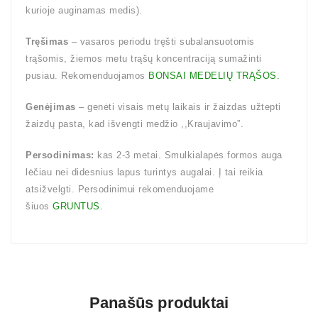
kurioje auginamas medis).
Tręšimas
– vasaros periodu tręšti subalansuotomis
trąšomis, žiemos metu trąšų koncentraciją sumažinti
pusiau. Rekomenduojamos
BONSAI MEDELIŲ TRĄŠOS.
Genėjimas
– genėti visais metų laikais ir žaizdas užtepti
žaizdų pasta, kad išvengti medžio ,,Kraujavimo”.
Persodinimas:
kas 2-3 metai. Smulkialapės formos auga
lėčiau nei didesnius lapus turintys augalai. Į tai reikia
atsižvelgti. Persodinimui rekomenduojame
šiuos
GRUNTUS.
Panašūs produktai