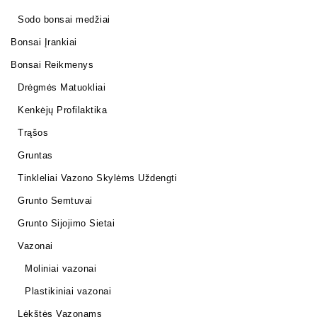
Sodo bonsai medžiai
Bonsai Įrankiai
Bonsai Reikmenys
Drėgmės Matuokliai
Kenkėjų Profilaktika
Trąšos
Gruntas
Tinkleliai Vazono Skylėms Uždengti
Grunto Semtuvai
Grunto Sijojimo Sietai
Vazonai
Moliniai vazonai
Plastikiniai vazonai
Lėkštės Vazonams