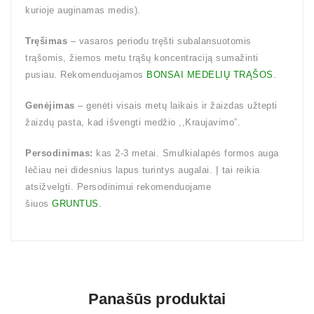
kurioje auginamas medis).
Tręšimas
– vasaros periodu tręšti subalansuotomis
trąšomis, žiemos metu trąšų koncentraciją sumažinti
pusiau. Rekomenduojamos
BONSAI MEDELIŲ TRĄŠOS.
Genėjimas
– genėti visais metų laikais ir žaizdas užtepti
žaizdų pasta, kad išvengti medžio ,,Kraujavimo”.
Persodinimas:
kas 2-3 metai. Smulkialapės formos auga
lėčiau nei didesnius lapus turintys augalai. Į tai reikia
atsižvelgti. Persodinimui rekomenduojame
šiuos
GRUNTUS.
Panašūs produktai