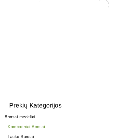
Ulmus parvifolia
ŽALIASIS skystas kalio
150,00
€
muilas (1 kg)
6,00
€
Prekių Kategorijos
Bonsai medeliai
Kambariniai Bonsai
Lauko Bonsai