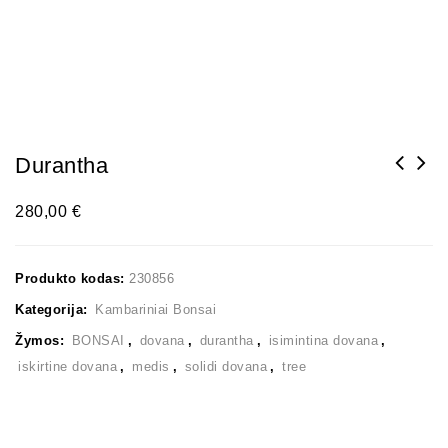
Durantha
280,00
€
Produkto kodas:
230856
Kategorija:
Kambariniai Bonsai
Žymos:
BONSAI
,
dovana
,
durantha
,
isimintina dovana
,
iskirtine dovana
,
medis
,
solidi dovana
,
tree