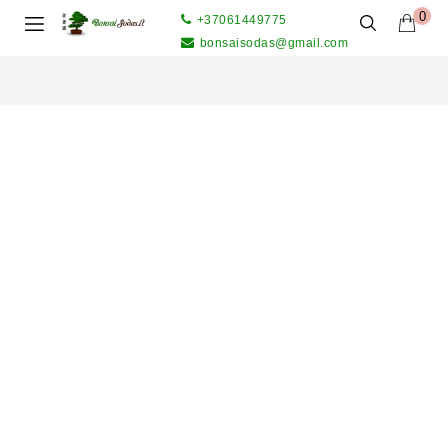
0
+37061449775
bonsaisodas@gmail.com