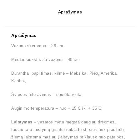
Aprašymas
Aprašymas
Vazono skersmuo – 26 cm
Medžio aukštis su vazonu – 40 cm
Durantha paplitimas, kilmė – Meksika, Pietų Amerika,
Karibai;
Šviesos toleravimas – saulėta vieta;
Auginimo temperatūra – nuo + 15 C iki + 35 C;
Laistymas
– vasaros metu mėgsta daugiau drėgmės,
tačiau tarp laistymų gruntui reikia leisti šiek tiek pradžiūti,
žiemą laistoma mažiau (laistymas priklauso nuo patalpos,