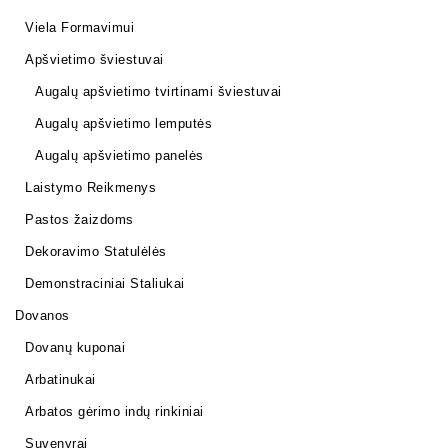
Viela Formavimui
Apšvietimo šviestuvai
Augalų apšvietimo tvirtinami šviestuvai
Augalų apšvietimo lemputės
Augalų apšvietimo panelės
Laistymo Reikmenys
Pastos žaizdoms
Dekoravimo Statulėlės
Demonstraciniai Staliukai
Dovanos
Dovanų kuponai
Arbatinukai
Arbatos gėrimo indų rinkiniai
Suvenyrai