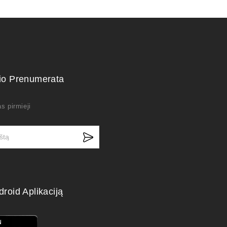
kio Prenumerata
s pirmieji
droid Aplikaciją