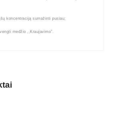
šų koncentraciją sumažinti pusiau;
švengti medžio ,,Kraujavimo”.
tai