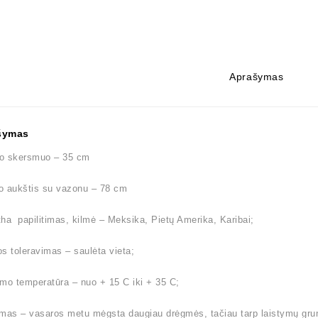
Aprašymas
šymas
o skersmuo – 35 cm
o aukštis su vazonu – 78 cm
ha papilitimas, kilmė – Meksika, Pietų Amerika, Karibai;
s toleravimas – saulėta vieta;
mo temperatūra – nuo + 15 C iki + 35 C;
mas – vasaros metu mėgsta daugiau drėgmės, tačiau tarp laistymų gruntui