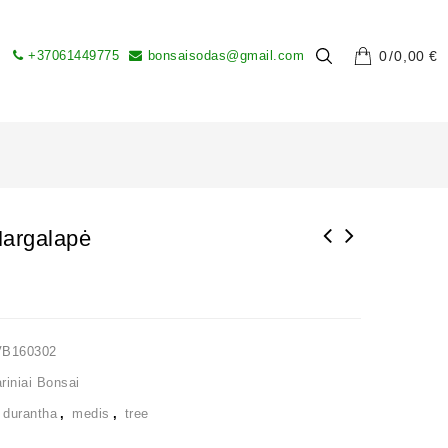
+37061449775
bonsaisodas@gmail.com
0
0,00
€
Margalapė
VB160302
iniai Bonsai
,
durantha
,
medis
,
tree