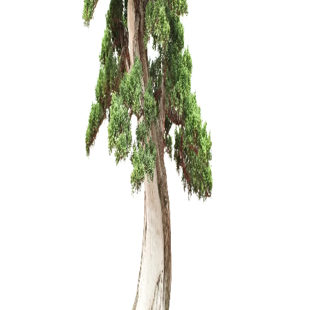
Arabica – 
150,00
€