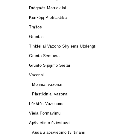
Drėgmės Matuokliai
Kenkėjų Profilaktika
Trąšos
Gruntas
Tinkleliai Vazono Skylėms Uždengti
Grunto Semtuvai
Grunto Sijojimo Sietai
Vazonai
Moliniai vazonai
Plastikiniai vazonai
Lėkštės Vazonams
Viela Formavimui
Apšvietimo šviestuvai
Augalų apšvietimo tvirtinami