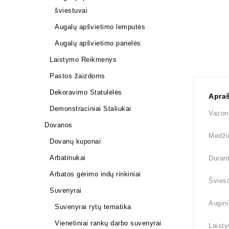
šviestuvai
Augalų apšvietimo lemputės
Augalų apšvietimo panelės
Laistymo Reikmenys
Pastos žaizdoms
Dekoravimo Statulėlės
Apra
Demonstraciniai Staliukai
Vazon
Dovanos
Medži
Dovanų kuponai
Arbatinukai
Durant
Arbatos gėrimo indų rinkiniai
Švieso
Suvenyrai
Augini
Suvenyrai rytų tematika
Vienetiniai rankų darbo suvenyrai
Laisty