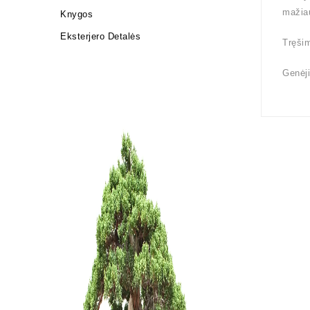
mažiau
Knygos
Eksterjero Detalės
Tręšim
Genėji