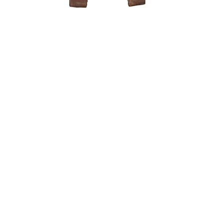
Trąšos bo
12,00
€