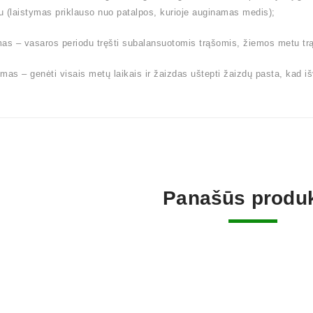
 (laistymas priklauso nuo patalpos, kurioje auginamas medis);
as – vasaros periodu tręšti subalansuotomis trąšomis, žiemos metu trą
mas – genėti visais metų laikais ir žaizdas uštepti žaizdų pasta, kad i
Panašūs produk