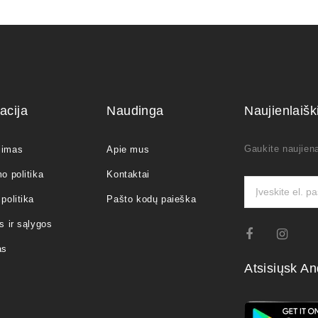
acija
Naudinga
Naujienlaiš
Gaukite naujiena
jimas
Apie mus
o politika
Kontaktai
politika
Pašto kodų paieška
s ir sąlygos
as
Atsisiųsk An