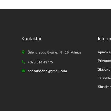
Kontaktai
Inform
Apmokė
Šilėnų sodų 8-oji g. Nr. 16, Vilnius
Privatum
+370 614 49775
Slapukų 
bonsaisodas@gmail.com
Taisyklė
Siuntim