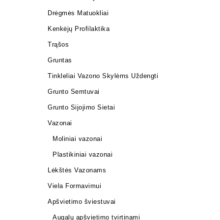
Drėgmės Matuokliai
Kenkėjų Profilaktika
Trąšos
Gruntas
Tinkleliai Vazono Skylėms Uždengti
Grunto Semtuvai
Grunto Sijojimo Sietai
Vazonai
Moliniai vazonai
Plastikiniai vazonai
Lėkštės Vazonams
Viela Formavimui
Apšvietimo šviestuvai
Augalų apšvietimo tvirtinami