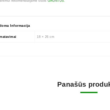
dinimui rekomenduojame šiuos
GRUNTUS.
doma Informacija
šmatavimai
18 × 26 cm
Panašūs produk