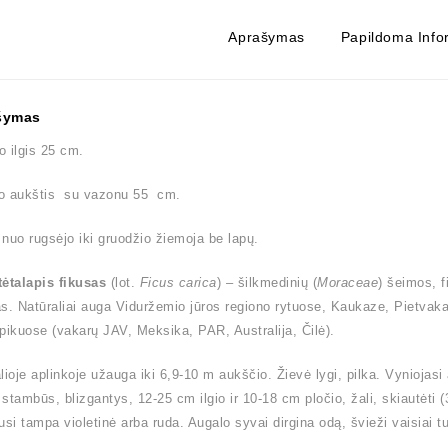
Aprašymas
Papildoma Info
šymas
 ilgis 25 cm.
o aukštis su vazonu 55 cm.
nuo rugsėjo iki gruodžio žiemoja be lapų.
ėtalapis fikusas
(lot.
Ficus carica
) – šilkmedinių (
Moraceae
) šeimos, f
s. Natūraliai auga Viduržemio jūros regiono rytuose, Kaukaze, Pietvaka
pikuose (vakarų JAV, Meksika, PAR, Australija, Čilė).
lioje aplinkoje užauga iki 6,9-10 m aukščio. Žievė lygi, pilka. Vyniojas
, stambūs, blizgantys, 12-25 cm ilgio ir 10-18 cm pločio, žali, skiautėti 
usi tampa violetinė arba ruda. Augalo syvai dirgina odą, švieži vaisiai tu