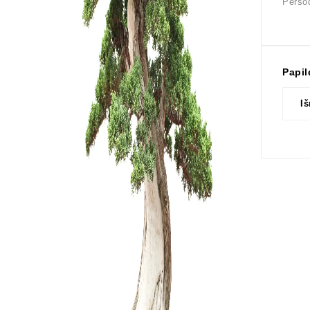
Perso
Papil
I