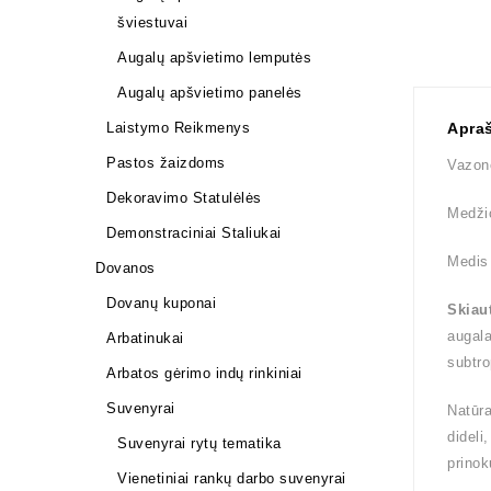
šviestuvai
Augalų apšvietimo lemputės
Augalų apšvietimo panelės
Laistymo Reikmenys
Apra
Pastos žaizdoms
Vazono
Dekoravimo Statulėlės
Medži
Demonstraciniai Staliukai
Medis 
Dovanos
Dovanų kuponai
Skiaut
augala
Arbatinukai
subtro
Arbatos gėrimo indų rinkiniai
Suvenyrai
Natūra
dideli
Suvenyrai rytų tematika
prinok
Vienetiniai rankų darbo suvenyrai