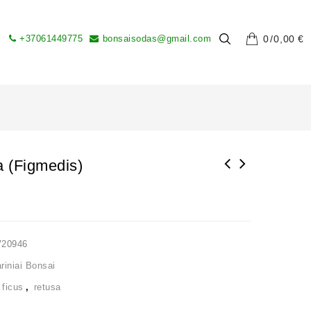
+37061449775
bonsaisodas@gmail.com
0
0,00
€
a (Figmedis)
V20946
iniai Bonsai
,
ficus
,
retusa