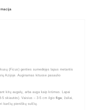
rmacija
ikusų (
Ficus
) genties sumedėjęs lapus metantis
rių Azijoje. Auginamas kituose pasaulio
i ant kitų augalų, arba auga kaip krūmas. Lapai
(3-5 skiautės). Vaisius – 3-5 cm ilgio
figa
; žaliai,
ri karčių pieniškų sulčių.