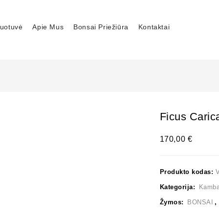
uotuvė
Apie Mus
Bonsai Priežiūra
Kontaktai
Ficus Caric
170,00
€
Produkto kodas:
Kategorija:
Kambar
Žymos:
BONSAI