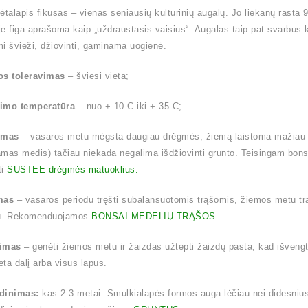
ėtalapis fikusas – vienas seniausių kultūrinių augalų. Jo liekanų rasta
e figa aprašoma kaip „uždraustasis vaisius“. Augalas taip pat svarbus ki
i švieži, džiovinti, gaminama uogienė.
os toleravimas
– šviesi vieta;
imo temperatūra
– nuo + 10 C iki + 35 C;
ymas
– vasaros metu mėgsta daugiau drėgmės, žiemą laistoma mažiau (l
mas medis) tačiau niekada negalima išdžiovinti grunto. Teisingam bon
ti
SUSTEE drėgmės matuoklius.
mas
– vasaros periodu tręšti subalansuotomis trąšomis, žiemos metu tr
u. Rekomenduojamos
BONSAI MEDELIŲ TRĄŠOS.
imas
– genėti žiemos metu ir žaizdas užtepti žaizdų pasta, kad išven
ta dalį arba visus lapus.
dinimas:
kas 2-3 metai. Smulkialapės formos auga lėčiau nei didesnius la