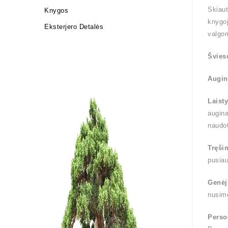
Skiaut
Knygos
knygoj
Eksterjero Detalės
valgom
Švies
Augin
Laist
augina
naudo
Tręši
pusia
Genėj
nusime
Perso