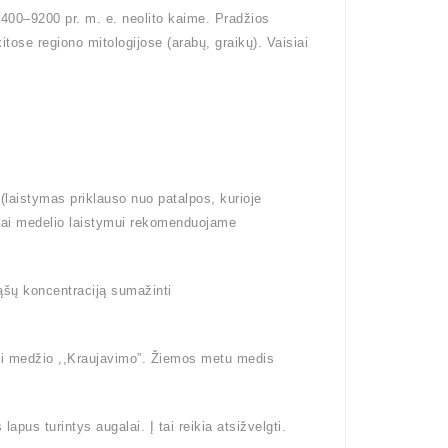
 9400–9200 pr. m. e. neolito kaime. Pradžios
tose regiono mitologijose (arabų, graikų). Vaisiai
aistymas priklauso nuo patalpos, kurioje
sai medelio laistymui rekomenduojame
ąšų koncentraciją sumažinti
gti medžio ,,Kraujavimo”. Žiemos metu medis
pus turintys augalai. Į tai reikia atsižvelgti.