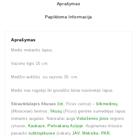
Aprašymas
Papildoma Informacija
Aprašymas
Medis metantis lapus.
Vazono ilgis 15 cm.
Medžio aukštis su vazonu 35 cm.
Medis nuo rugsėjo iki gruodžio būna nusimetęs lapus.
Skiautėtalapis fikusas
(
lot.
Ficus carica
) –
šilkmedinių
(
Moraceae
) šeimos,
fikusų
(
Ficus
) genties sumedėjęs lapus
metantis augalas. Natūraliai auga
Viduržemio jūros
regiono
rytuose,
Kaukaze
,
Pietvakarių Azijoje
. Auginamas kituose
pasaulio
subtropikuose
(vakarų
JAV
,
Meksika
,
PAR
,