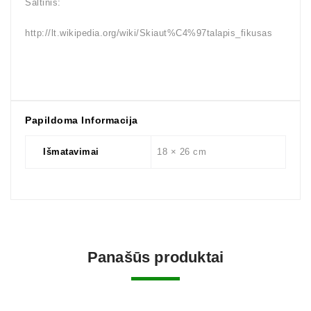
Šaltinis:
http://lt.wikipedia.org/wiki/Skiaut%C4%97talapis_fikusas
Papildoma Informacija
Išmatavimai
18 × 26 cm
Panašūs produktai