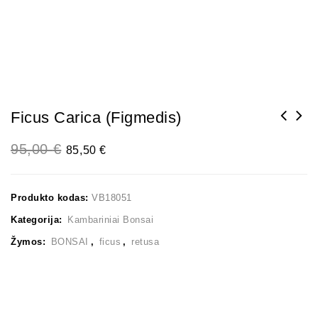
Ficus Carica (Figmedis)
Mikorizė spygliuočiams ir lapuočiams
95,00
€
85,50
€
medžiams
Produkto kodas:
VB18051
Kategorija:
Kambariniai Bonsai
Žymos:
BONSAI
,
ficus
,
retusa