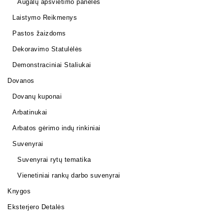
Augalų apšvietimo panelės
Laistymo Reikmenys
Pastos žaizdoms
Dekoravimo Statulėlės
Demonstraciniai Staliukai
Dovanos
Dovanų kuponai
Arbatinukai
Arbatos gėrimo indų rinkiniai
Suvenyrai
Suvenyrai rytų tematika
Vienetiniai rankų darbo suvenyrai
Knygos
Eksterjero Detalės