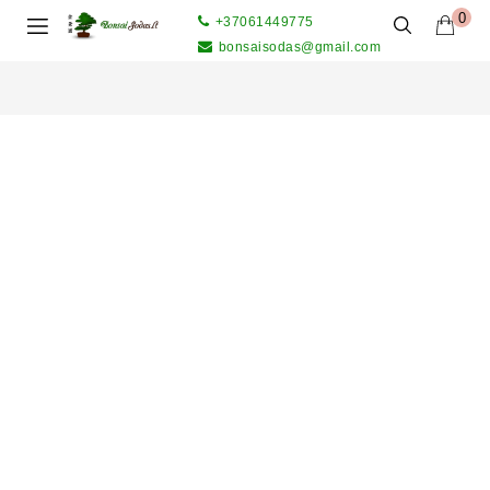
0
+37061449775
bonsaisodas@gmail.com