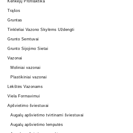
Kenkėjų Profilaktika
Trąšos
Gruntas
Tinkleliai Vazono Skylėms Uždengti
Grunto Semtuvai
Grunto Sijojimo Sietai
Vazonai
Moliniai vazonai
Plastikiniai vazonai
Lėkštės Vazonams
Viela Formavimui
Apšvietimo šviestuvai
Augalų apšvietimo tvirtinami šviestuvai
Augalų apšvietimo lemputės