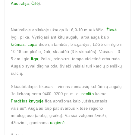
Australija
,
Čilė
).
Natūralioje aplinkoje užauga iki 6,9-10 m aukščio.
Žievė
lygi, pilka. Vyniojasi ant kitų augalų, arba auga kaip
krūmas
.
Lapai
dideli, stambūs, blizgantys, 12-25 cm ilgio ir
10-18 cm pločio, žali, skiautėti (3-5 skiautės). Vaisius – 3-
5 cm ilgio
figa
; žaliai, prinokusi tampa violetinė arba ruda.
Augalo syvai dirgina odą, švieži vaisiai turi karčių pieniškų
sulčių.
Skiautėtalapis fikusas – vienas seniausių kultūrinių augalų.
Jo liekanų rasta 9400–9200 pr. m. e.
neolito
kaime.
Pradžios knygoje
figa aprašoma kaip „uždraustasis
vaisius“. Augalas taip pat svarbus kitose regiono
mitologijose (arabų, graikų). Vaisiai valgomi švieži,
džiovinti, gaminama
uogienė
.