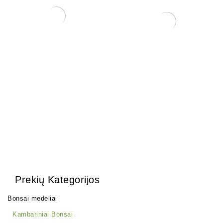
Trąšos bonsai medeliams
Pasta Žaizdoms
(Universali)
12,00
€
28,00
€
Prekių Kategorijos
Bonsai medeliai
Kambariniai Bonsai