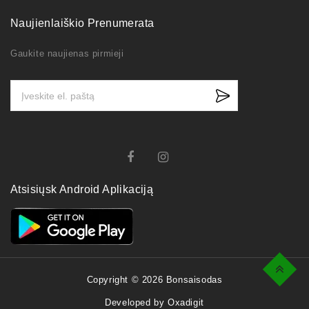
Naujienlaiškio Prenumerata
Gaukite naujienas pirmieji
Atsisiųsk Android Aplikaciją
Top
Copyright © 2026 Bonsaisodas
Developed by Oxadigit