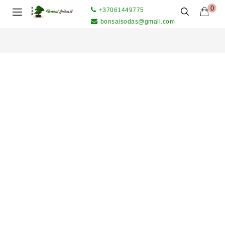
0
+37061449775
bonsaisodas@gmail.com