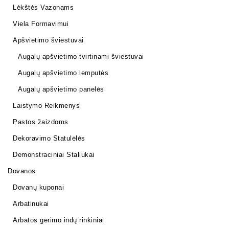
Lėkštės Vazonams
Viela Formavimui
Apšvietimo šviestuvai
Augalų apšvietimo tvirtinami šviestuvai
Augalų apšvietimo lemputės
Augalų apšvietimo panelės
Laistymo Reikmenys
Pastos žaizdoms
Dekoravimo Statulėlės
Demonstraciniai Staliukai
Dovanos
Dovanų kuponai
Arbatinukai
Arbatos gėrimo indų rinkiniai