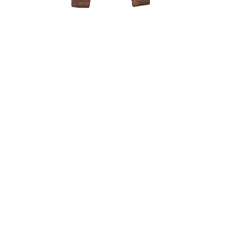
TRĄŠŲ LA