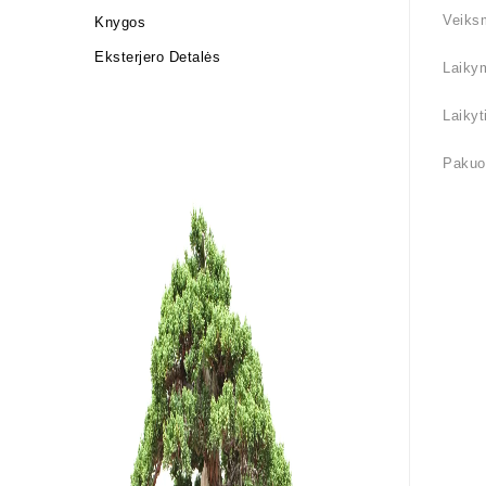
Veiksm
Knygos
Eksterjero Detalės
Laiky
Laikyt
Pakuot