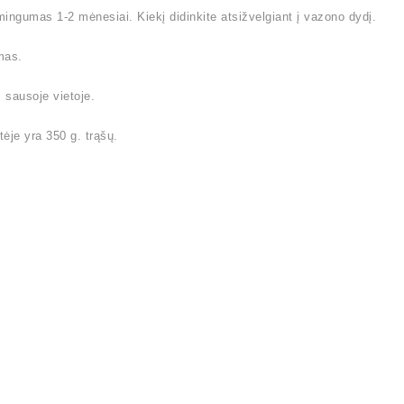
ingumas 1-2 mėnesiai. Kiekį didinkite atsižvelgiant į vazono dydį.
mas.
i sausoje vietoje.
ėje yra 350 g. trąšų.