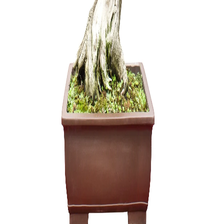
ŽALIASIS 
muilas (1 
6,00
€