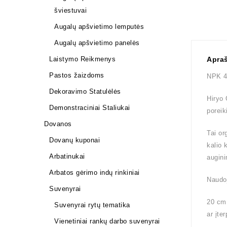
šviestuvai
Augalų apšvietimo lemputės
Augalų apšvietimo panelės
Laistymo Reikmenys
Apra
Pastos žaizdoms
NPK 4
Dekoravimo Statulėlės
Hiryo 
Demonstraciniai Staliukai
poreik
Dovanos
Tai or
Dovanų kuponai
kalio 
Arbatinukai
augini
Arbatos gėrimo indų rinkiniai
Naudo
Suvenyrai
20 cm 
Suvenyrai rytų tematika
ar įter
Vienetiniai rankų darbo suvenyrai