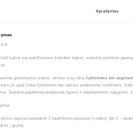
Aprašymas
šymas
-6-8
Gold trąšos yra aukščiausios kokybės trąšos, sukurtos prižiūrint japonų
ius.
ganinės granuliuotos trąšos, skirtos visų rūšių
žydintiems bei auginan
kiekio jis ypač tinka žydintiems bei vaisius vedantiems medžiams. Galim
mui. Suteikia papildomą atsparumą ligoms ir nepalankioms sąlygoms, st
jimas:
pločio vazonui naudokite 2 šaukštelius pavasarį ir rudenį, bei 1 – šaukšt
pkite į gruntą.