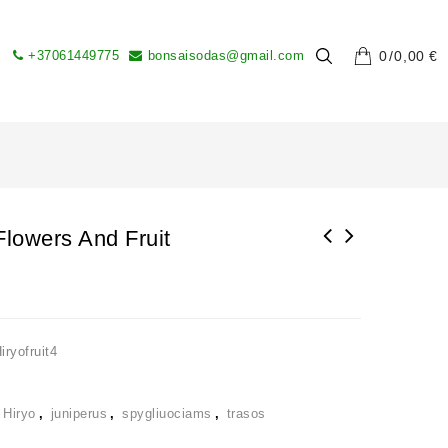
+37061449775
bonsaisodas@gmail.com
0
0,00
€
Flowers And Fruit
BONSAI MEDELIŲ GRUNTAS SAKADAMA HARD 14 LTR.
PAKUOTĖJE
iryofruit4
s
,
Hiryo
,
juniperus
,
spygliuociams
,
trasos