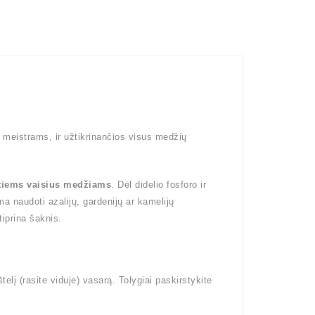
 meistrams, ir užtikrinančios visus medžių
tiems vaisius medžiams
. Dėl didelio fosforo ir
a naudoti azalijų, gardenijų ar kamelijų
iprina šaknis.
elį (rasite viduje) vasarą. Tolygiai paskirstykite