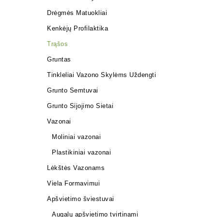
Drėgmės Matuokliai
Kenkėjų Profilaktika
Trąšos
Gruntas
Tinkleliai Vazono Skylėms Uždengti
Grunto Semtuvai
Grunto Sijojimo Sietai
Vazonai
Moliniai vazonai
Plastikiniai vazonai
Lėkštės Vazonams
Viela Formavimui
Apšvietimo šviestuvai
Augalų apšvietimo tvirtinami