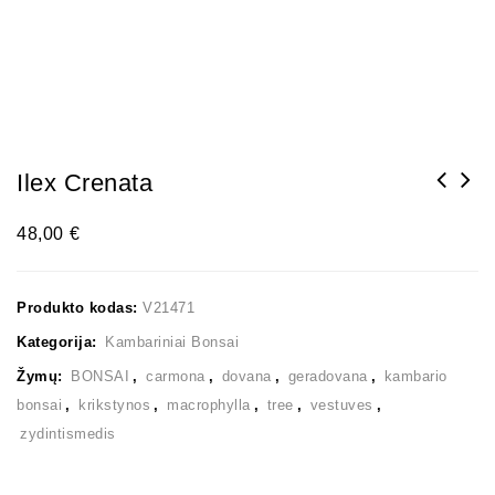
Ilex Crenata
48,00
€
Produkto kodas:
V21471
Kategorija:
Kambariniai Bonsai
Žymų:
BONSAI
,
carmona
,
dovana
,
geradovana
,
kambario
bonsai
,
krikstynos
,
macrophylla
,
tree
,
vestuves
,
zydintismedis