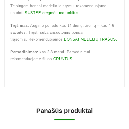
Teisingam bonsai medelio laistymui rekomenduojame
naudoti
SUSTEE drėgmės matuoklius
.
Tręšimas:
Augimo periodu kas 14 dienų, žiemą – kas 4-6
savaitės. Tręšti subalansuotomis bonsai
trąšomis. Rekomenduojamos
BONSAI MEDELIŲ TRĄŠOS.
Persodinimas:
kas 2-3 metai. Persodinimui
rekomenduojame šiuos
GRUNTUS.
Panašūs produktai