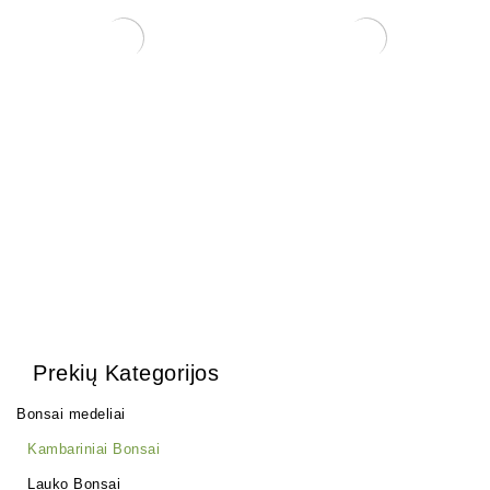
Carmona Macrophylla
Grunto semtuvas 3 dalių .
250,00
€
35,00
€
Prekių Kategorijos
Bonsai medeliai
Kambariniai Bonsai
Lauko Bonsai