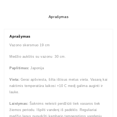
Aprašymas
Aprašymas
Vazono skersmuo 19 cm
Medžio aukštis su vazonu 30 cm.
Paplitimas:
Japonija
Vieta:
Gerai apšviesta, šilta ištisus metus vieta. Vasarą kai
naktimis temperatūra laikosi +10 C medį galima auginti ir
lauke.
Laistymas:
Šaknims neleisti perdžiūti tiek vasaros tiek
žiemos periodu. Išpilti vandenį iš padėklo. Reguliariai
medžio lapus nupurkšti kambario temperatūros vandeniu.