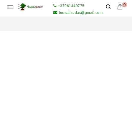
0
+37061449775
bonsaisodas@gmail.com