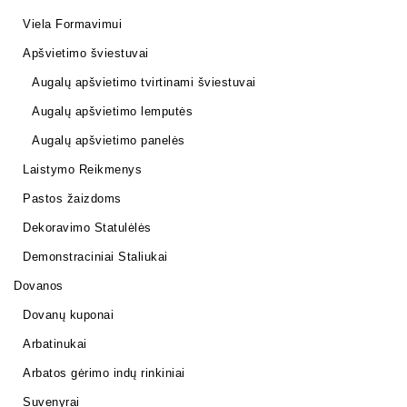
Viela Formavimui
Apšvietimo šviestuvai
Augalų apšvietimo tvirtinami šviestuvai
Augalų apšvietimo lemputės
Augalų apšvietimo panelės
Laistymo Reikmenys
Pastos žaizdoms
Dekoravimo Statulėlės
Demonstraciniai Staliukai
Dovanos
Dovanų kuponai
Arbatinukai
Arbatos gėrimo indų rinkiniai
Suvenyrai