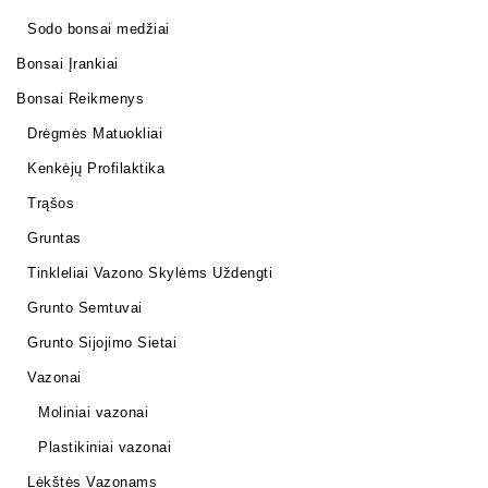
Sodo bonsai medžiai
Bonsai Įrankiai
Bonsai Reikmenys
Drėgmės Matuokliai
Kenkėjų Profilaktika
Trąšos
Gruntas
Tinkleliai Vazono Skylėms Uždengti
Grunto Semtuvai
Grunto Sijojimo Sietai
Vazonai
Moliniai vazonai
Plastikiniai vazonai
Lėkštės Vazonams