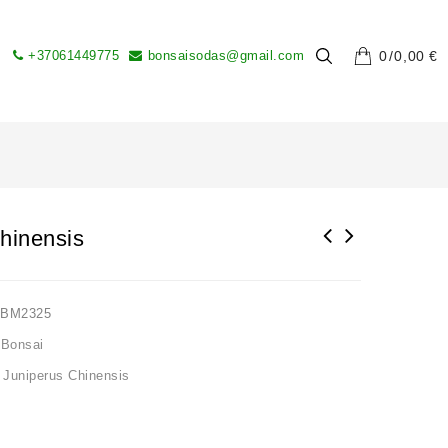
+37061449775
bonsaisodas@gmail.com
0
0,00
€
hinensis
LBM2325
 Bonsai
,
Juniperus Chinensis