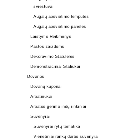
šviestuvai
Augalų apšvietimo lemputės
Augalų apšvietimo panelės
Laistymo Reikmenys
Pastos žaizdoms
Dekoravimo Statulėlės
Demonstraciniai Staliukai
Dovanos
Dovanų kuponai
Mentelė/g
Arbatinukai
mm
Arbatos gėrimo indų rinkiniai
10,00
€
Suvenyrai
Suvenyrai rytų tematika
Vienetiniai rankų darbo suvenyrai