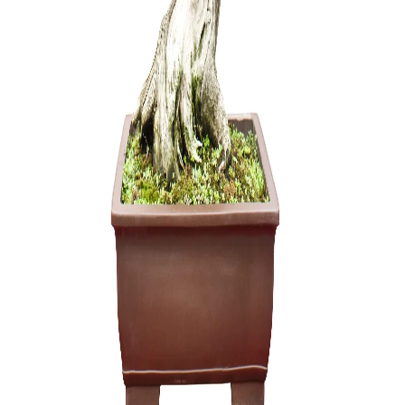
Acer Palm
(Klevas)
450,00
€