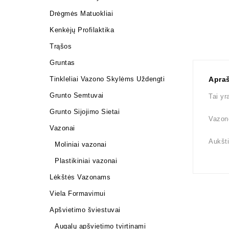
Drėgmės Matuokliai
Kenkėjų Profilaktika
Trąšos
Gruntas
Tinkleliai Vazono Skylėms Uždengti
Apra
Grunto Semtuvai
Tai yr
Grunto Sijojimo Sietai
Vazon
Vazonai
Aukšt
Moliniai vazonai
Plastikiniai vazonai
Lėkštės Vazonams
Viela Formavimui
Apšvietimo šviestuvai
Augalų apšvietimo tvirtinami