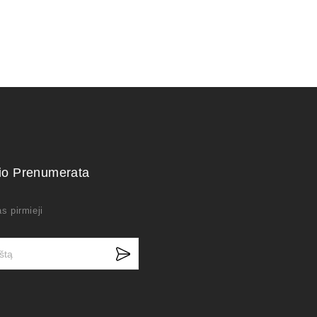
kio Prenumerata
s pirmieji