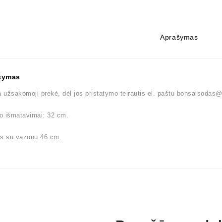
Aprašymas
šymas
a užsakomoji prekė, dėl jos pristatymo teirautis el. paštu bonsaisoda
o išmatavimai: 32 cm.
is su vazonu 46 cm.