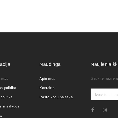
acija
Naudinga
Naujienlaiš
Gaukite naujiena
jimas
Apie mus
o politika
Kontaktai
politika
Pašto kodų paieška
s ir sąlygos
as