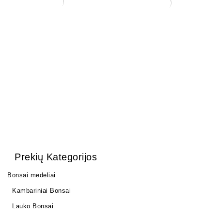
Pasta Žaizdoms
Zeolit 2 ltr.
(Universali)
5,00
€
28,00
€
Prekių Kategorijos
Bonsai medeliai
Kambariniai Bonsai
Lauko Bonsai