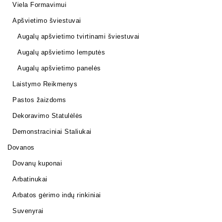
Viela Formavimui
Apšvietimo šviestuvai
Augalų apšvietimo tvirtinami šviestuvai
Augalų apšvietimo lemputės
Augalų apšvietimo panelės
Laistymo Reikmenys
Pastos žaizdoms
Dekoravimo Statulėlės
Demonstraciniai Staliukai
Dovanos
Dovanų kuponai
Arbatinukai
Arbatos gėrimo indų rinkiniai
Suvenyrai