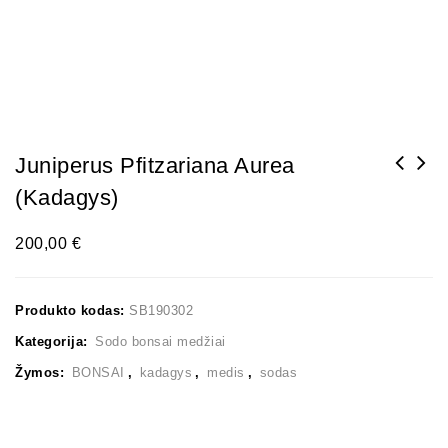
Juniperus Pfitzariana Aurea
(kadagys)
200,00
€
Produkto kodas:
SB190302
Kategorija:
Sodo bonsai medžiai
Žymos:
BONSAI
,
kadagys
,
medis
,
sodas