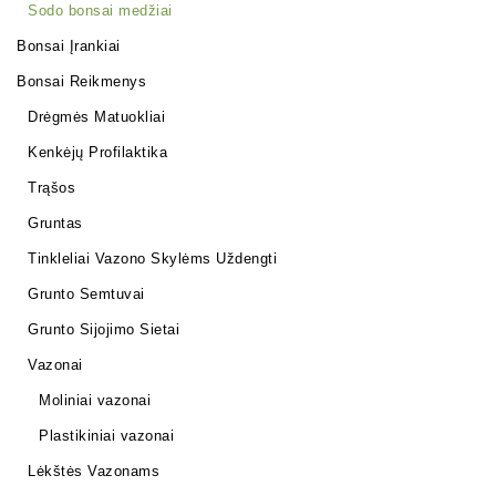
Sodo bonsai medžiai
Bonsai Įrankiai
Bonsai Reikmenys
Drėgmės Matuokliai
Kenkėjų Profilaktika
Trąšos
Gruntas
Tinkleliai Vazono Skylėms Uždengti
Grunto Semtuvai
Grunto Sijojimo Sietai
Vazonai
Moliniai vazonai
Plastikiniai vazonai
Lėkštės Vazonams