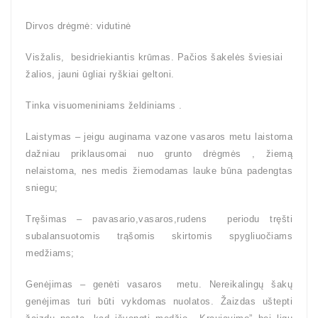
Dirvos drėgmė: vidutinė
Visžalis, besidriekiantis krūmas. Pačios šakelės šviesiai
žalios, jauni ūgliai ryškiai geltoni.
Tinka visuomeniniams želdiniams .
Laistymas – jeigu auginama vazone vasaros metu laistoma
dažniau priklausomai nuo grunto drėgmės , žiemą
nelaistoma, nes medis žiemodamas lauke būna padengtas
sniegu;
Tręšimas – pavasario,vasaros,rudens periodu tręšti
subalansuotomis trąšomis skirtomis spygliuočiams
medžiams;
Genėjimas – genėti vasaros metu. Nereikalingų šakų
genėjimas turi būti vykdomas nuolatos. Žaizdas uštepti