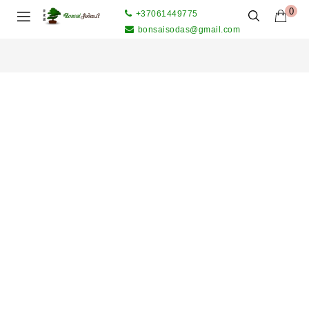
0
+37061449775
bonsaisodas@gmail.com