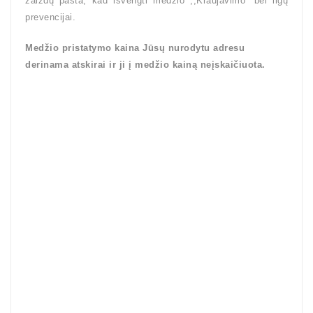
žaizdų pasta, kad išvengti medžio ,,Kraujavimo” bei ligų
prevencijai.
Medžio pristatymo kaina Jūsų nurodytu adresu
derinama atskirai ir ji į medžio kainą neįskaičiuota.