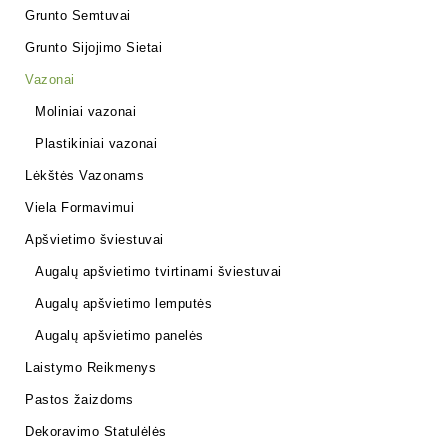
Grunto Semtuvai
Grunto Sijojimo Sietai
Vazonai
Moliniai vazonai
Plastikiniai vazonai
Lėkštės Vazonams
Viela Formavimui
Apšvietimo šviestuvai
Augalų apšvietimo tvirtinami šviestuvai
Augalų apšvietimo lemputės
Augalų apšvietimo panelės
Laistymo Reikmenys
Pastos žaizdoms
Dekoravimo Statulėlės