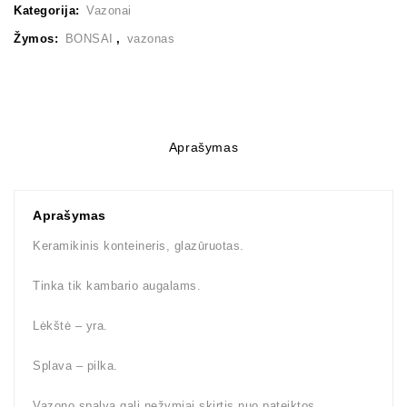
Kategorija:
Vazonai
Žymos:
BONSAI
,
vazonas
Aprašymas
Aprašymas
Keramikinis konteineris, glazūruotas.
Tinka tik kambario augalams.
Lėkštė – yra.
Splava – pilka.
Vazono spalva gali nežymiai skirtis nuo pateiktos