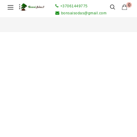
0
+37061449775
bonsaisodas@gmail.com