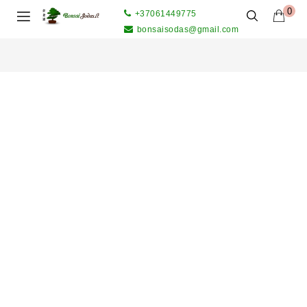
0
+37061449775
bonsaisodas@gmail.com