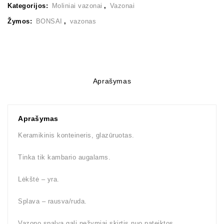
Kategorijos:
Moliniai vazonai
,
Vazonai
Žymos:
BONSAI
,
vazonas
Aprašymas
Aprašymas
Keramikinis konteineris, glazūruotas.
Tinka tik kambario augalams.
Lėkštė – yra.
Splava – rausva/ruda.
Vazono spalva gali nežymiai skirtis nuo pateiktos