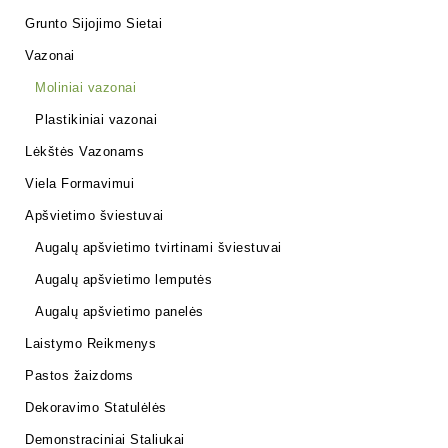
Grunto Sijojimo Sietai
Vazonai
Moliniai vazonai
Plastikiniai vazonai
Lėkštės Vazonams
Viela Formavimui
Apšvietimo šviestuvai
Augalų apšvietimo tvirtinami šviestuvai
Augalų apšvietimo lemputės
Augalų apšvietimo panelės
Laistymo Reikmenys
Pastos žaizdoms
Dekoravimo Statulėlės
Demonstraciniai Staliukai