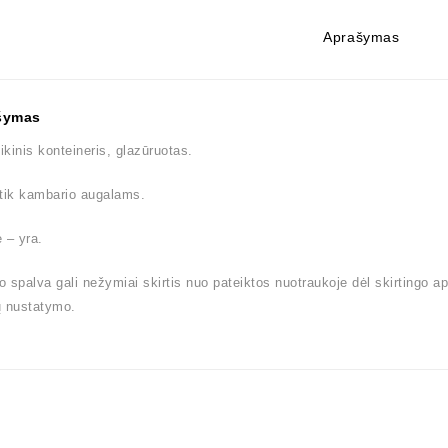
Aprašymas
šymas
kinis konteineris, glazūruotas.
tik kambario augalams.
 – yra.
 spalva gali nežymiai skirtis nuo pateiktos nuotraukoje dėl skirtingo a
ų nustatymo.