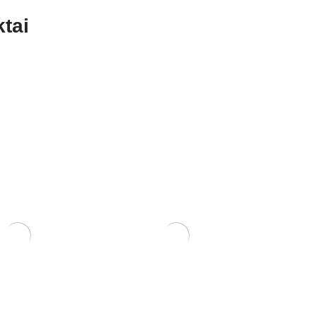
tai
RIS 15x12x6
KONTEINERIS 21x21x12
120,00
€