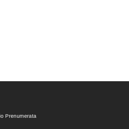
KONTEINERIS 28x23x3,5
cm.
55,00
€
kio Prenumerata