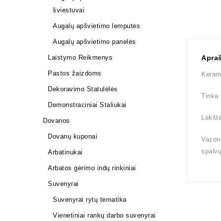
šviestuvai
Augalų apšvietimo lemputės
Augalų apšvietimo panelės
Laistymo Reikmenys
Apra
Pastos žaizdoms
Kerami
Dekoravimo Statulėlės
Tinka 
Demonstraciniai Staliukai
Lėkštė
Dovanos
Dovanų kuponai
Vazono
spalv
Arbatinukai
Arbatos gėrimo indų rinkiniai
Suvenyrai
Suvenyrai rytų tematika
Vienetiniai rankų darbo suvenyrai