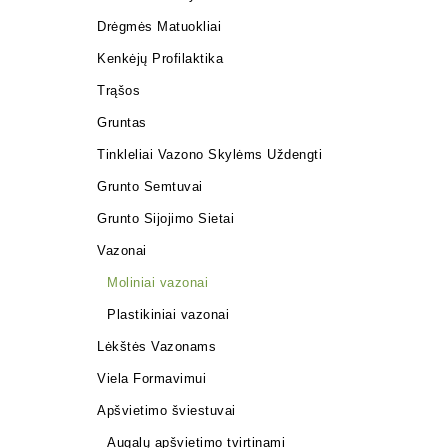
Drėgmės Matuokliai
Kenkėjų Profilaktika
Trąšos
Gruntas
Tinkleliai Vazono Skylėms Uždengti
Grunto Semtuvai
Grunto Sijojimo Sietai
Vazonai
Moliniai vazonai
Plastikiniai vazonai
Lėkštės Vazonams
Viela Formavimui
Apšvietimo šviestuvai
Augalų apšvietimo tvirtinami