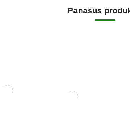
Panašūs produk
ERIS
NIS 16,2x12x6
KONTEINERIS 22×16×7 cm
KONTEINE
45,00
€
70,00
€