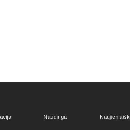
8,00
€
RIS 29×22×6 cm
KONTEINERIS
PLASTIKINIS 31x21x9
12,00
€
acija
Naudinga
Naujienlaiš