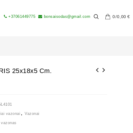
+37061449775
bonsaisodas@gmail.com
0
0,00
€
IS 25x18x5 Cm.
GL4101
iai vazonai
,
Vazonai
,
vazonas