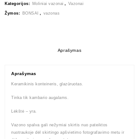
Kategorijos:
Moliniai vazonai
,
Vazonai
Žymos:
BONSAI
,
vazonas
Aprašymas
Aprašymas
Keramikinis konteineris, glazūruotas.
Tinka tik kambario augalams.
Lėkštė – yra.
Vazono spalva gali nežymiai skirtis nuo pateiktos
nuotraukoje dėl skirtingo apšvietimo fotografavimo metu ir