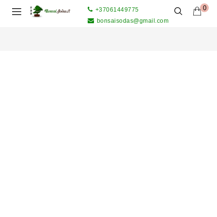
0
+37061449775
bonsaisodas@gmail.com