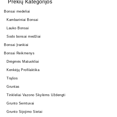
Prekių Kategorijos
Bonsai medeliai
Kambariniai Bonsai
Lauko Bonsai
Sodo bonsai medžiai
Bonsai Įrankiai
Bonsai Reikmenys
Drėgmės Matuokliai
Kenkėjų Profilaktika
Trąšos
Gruntas
Tinkleliai Vazono Skylėms Uždengti
Grunto Semtuvai
Grunto Sijojimo Sietai