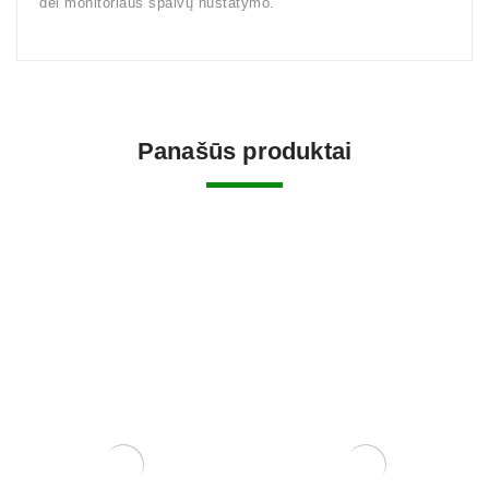
dėl monitoriaus spalvų nustatymo.
Panašūs produktai