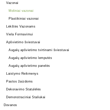
Vazonai
Moliniai vazonai
Plastikiniai vazonai
Lėkštės Vazonams
Viela Formavimui
Apšvietimo šviestuvai
Augalų apšvietimo tvirtinami šviestuvai
Augalų apšvietimo lemputės
Augalų apšvietimo panelės
Laistymo Reikmenys
Pastos žaizdoms
Dekoravimo Statulėlės
Demonstraciniai Staliukai
Dovanos