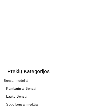
KONTEINERIS 38×13
KONTEINERIS
48,5×40,5×8 cm.
120,00
€
120,00
€
Prekių Kategorijos
Bonsai medeliai
Kambariniai Bonsai
Lauko Bonsai
Sodo bonsai medžiai