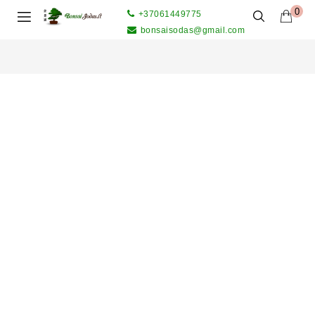
0
+37061449775
bonsaisodas@gmail.com