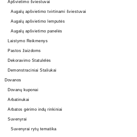
Apšvietimo šviestuvai
Augalų apšvietimo tvirtinami šviestuvai
Augalų apšvietimo lemputės
Augalų apšvietimo panelės
Laistymo Reikmenys
Pastos žaizdoms
Dekoravimo Statulėlės
Demonstraciniai Staliukai
Dovanos
Dovanų kuponai
Arbatinukai
Arbatos gėrimo indų rinkiniai
Suvenyrai
Suvenyrai rytų tematika