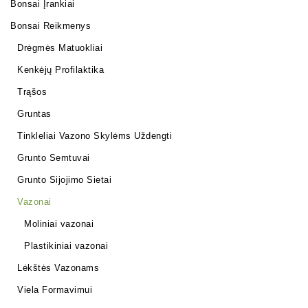
Bonsai Įrankiai
Bonsai Reikmenys
Drėgmės Matuokliai
Kenkėjų Profilaktika
Trąšos
Gruntas
Tinkleliai Vazono Skylėms Uždengti
Grunto Semtuvai
Grunto Sijojimo Sietai
Vazonai
Moliniai vazonai
Plastikiniai vazonai
Lėkštės Vazonams
Viela Formavimui