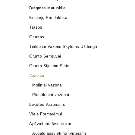
Drėgmės Matuokliai
Kenkėjų Profilaktika
Trąšos
Gruntas
Tinkleliai Vazono Skylėms Uždengti
Grunto Semtuvai
Grunto Sijojimo Sietai
Vazonai
Moliniai vazonai
Plastikiniai vazonai
Lėkštės Vazonams
Viela Formavimui
Apšvietimo šviestuvai
Augalų apšvietimo tvirtinami