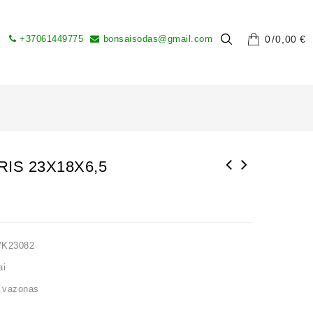
+37061449775
bonsaisodas@gmail.com
0
0,00
€
IS 23X18X6,5
VK23082
ai
,
vazonas