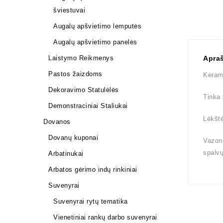
šviestuvai
Augalų apšvietimo lemputės
Augalų apšvietimo panelės
Laistymo Reikmenys
Apra
Pastos žaizdoms
Kerami
Dekoravimo Statulėlės
Tinka 
Demonstraciniai Staliukai
Lėkštė
Dovanos
Dovanų kuponai
Vazono
spalv
Arbatinukai
Arbatos gėrimo indų rinkiniai
Suvenyrai
Suvenyrai rytų tematika
Vienetiniai rankų darbo suvenyrai