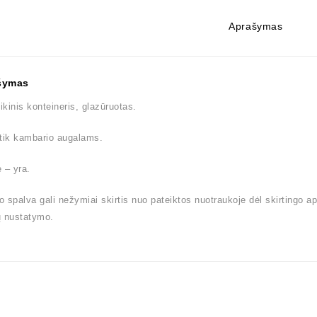
Aprašymas
šymas
kinis konteineris, glazūruotas.
tik kambario augalams.
 – yra.
 spalva gali nežymiai skirtis nuo pateiktos nuotraukoje dėl skirtingo a
ų nustatymo.