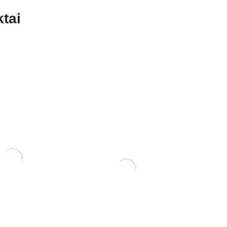
tai
ERIS
NIS 16x12x6
KONTEINERIS 24x18x7
45,00
€