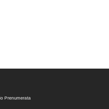
KONTEINERIS 11x11x10,5
60,00
€
kio Prenumerata