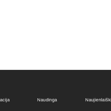
KONTEINERIS 48,5×40,5×8
RIS 12x12x6
cm.
120,00
€
acija
Naudinga
Naujienlaiš