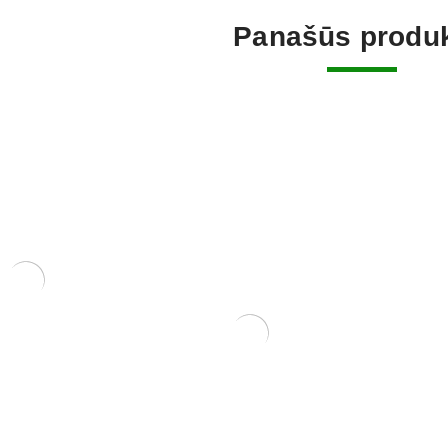
Panašūs produk
ERIS
NIS 23×16.7×9
KONTEIN
PLASTIKI
8,00
€
KONTEINERIS 13x13x7
70,00
€